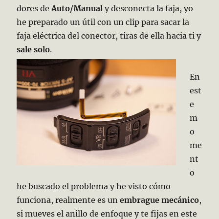
dores de
Auto/Manual
y desconecta la faja, yo
he preparado un útil con un clip para sacar la
faja eléctrica del conector, tiras de ella hacia ti y
sale solo
.
En
est
e
m
o
me
nt
o
he buscado el problema y he visto cómo
funciona, realmente es un
embrague mecánico
,
si mueves el anillo de enfoque y te fijas en este