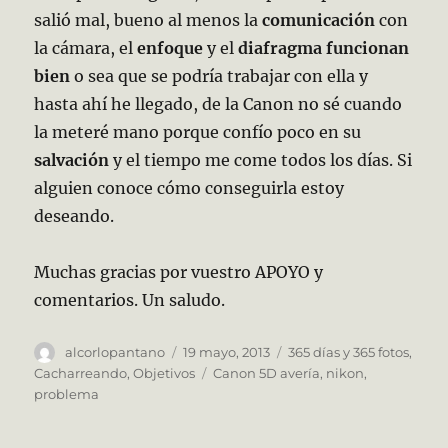
salió mal, bueno al menos la
comunicación
con
la cámara, el
enfoque
y el
diafragma
funcionan
bien
o sea que se podría trabajar con ella y
hasta ahí he llegado, de la Canon no sé cuando
la meteré mano porque confío poco en su
salvación
y el tiempo me come todos los días. Si
alguien conoce cómo conseguirla estoy
deseando.
Muchas gracias por vuestro APOYO y
comentarios. Un saludo.
Autor
Publicado
Categorías
alcorlopantano
19 mayo, 2013
365 días y 365 fotos
,
el
Etiquetas
Cacharreando
,
Objetivos
Canon 5D avería
,
nikon
,
problema