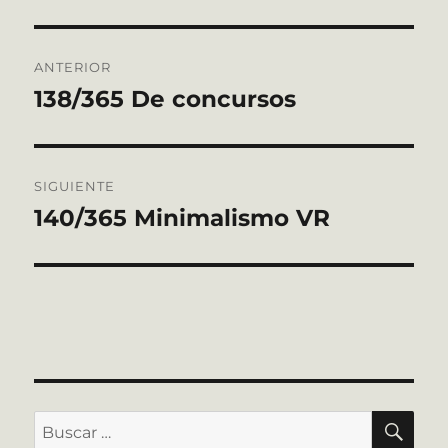
Navegación
ANTERIOR
de
138/365 De concursos
Entrada
anterior:
entradas
SIGUIENTE
140/365 Minimalismo VR
Entrada
siguiente:
BU
Buscar