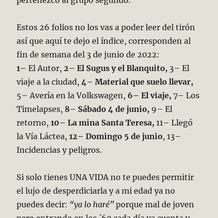
pertenezco al grupo segundo.
Estos 26 folios no los vas a poder leer del tirón
así que aquí te dejo el índice, corresponden al
fin de semana del 3 de junio de 2022:
1–
El Autor,
2– El Sugus y el Blanquito,
3– El
viaje a la ciudad,
4–
Material que suelo llevar,
5– Avería en la Volkswagen,
6– El viaje,
7– Los
Timelapses,
8– Sábado 4 de junio,
9– El
retorno,
10– La mina Santa Teresa,
11– Llegó
la Vía Láctea,
12– Domingo 5 de junio
, 13–
Incidencias y peligros.
Si solo tienes UNA VIDA no te puedes permitir
el lujo de desperdiciarla y a mi edad ya no
puedes decir:
“ya lo haré”
porque mal de joven