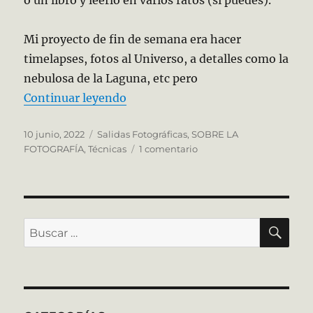
o un libro y leerlo en varios ratos (si puedes).
Mi proyecto de fin de semana era hacer
timelapses, fotos al Universo, a detalles como la
nebulosa de la Laguna, etc pero
«Escapada fin de semana»
Continuar leyendo
Publicado
Categorías
10 junio, 2022
Salidas Fotográficas
,
SOBRE LA
el
en
FOTOGRAFÍA
,
Técnicas
1 comentario
Escapada
fin
de
semana
BU
Buscar
por: