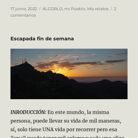
Publicado
Categorías
17 junio, 2022
ALCORLO, mi Pueblo
,
Mis relatos
2
el
en
comentarios
La
alimentación
en
Escapada fin de semana
Alcorlo
INRODUCCIÓN:
En este mundo, la misma
persona, puede llevar su vida de mil maneras,
sí, solo tiene UNA vida por recorrer pero esa