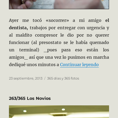
Ayer me tocó «socorrer» a mi amigo
el
dentista,
trabajos por entregar con urgencia y
al maldito compresor le dio por no querer
funcionar (al presostato se le había quemado
un terminal) _pues para eso están los
amigos_ así que una vez lo pusimos en marcha
«264/365
dediqué unos minutos a
Continuar leyendo
Publicado
Categorías
23 septiembre, 2013
365 días y 365 fotos
el
263/365 Los Novios