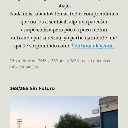
abajo.
Nada más saber los temas todos comprendimos
que no iba a ser fácil, algunos parecían
«imposibles» pero poco a poco fueron
entrando por la retina, yo particularmente, me
«269/
quedé sorprendido como
Continuar leyendo
Publicado
Categorías
Etiquetas
28 septiembre, 2013
365 días y 365 fotos
concursos
,
el
rally fotográfico
268/365 Sin Futuro