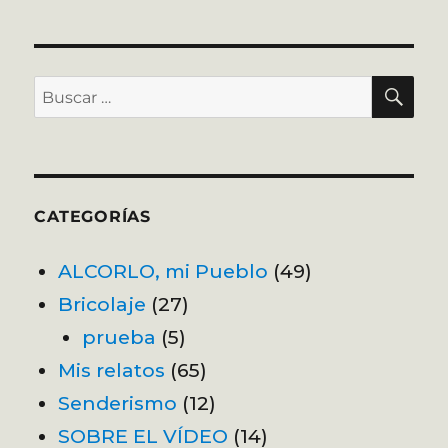
de
XIMA
PÁGI
entradas
NA
BU
Buscar
por:
CATEGORÍAS
ALCORLO, mi Pueblo
(49)
Bricolaje
(27)
prueba
(5)
Mis relatos
(65)
Senderismo
(12)
SOBRE EL VÍDEO
(14)