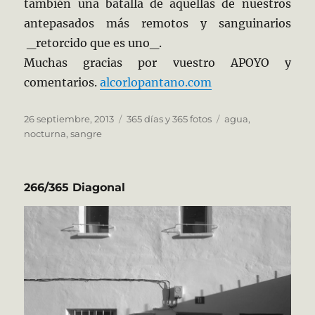
también una batalla de aquellas de nuestros
antepasados más remotos y sanguinarios
_retorcido que es uno_.
Muchas gracias por vuestro APOYO y
comentarios.
alcorlopantano.com
Publicado
Categorías
Etiquetas
26 septiembre, 2013
365 días y 365 fotos
agua
,
el
nocturna
,
sangre
266/365 Diagonal