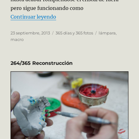
pero sigue funcionando como
«265/365 Resistencia»
Continuar leyendo
Publicado
Categorías
Etiquetas
23 septiembre, 2013
365 días y 365 fotos
lámpara
,
el
macro
264/365 Reconstrucción