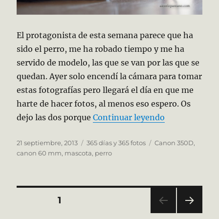
El protagonista de esta semana parece que ha
sido el perro, me ha robado tiempo y me ha
servido de modelo, las que se van por las que se
quedan. Ayer solo encendí la cámara para tomar
estas fotografías pero llegará el día en que me
harte de hacer fotos, al menos eso espero. Os
«262/365 Pelo
dejo las dos porque
Continuar leyendo
Publicado
Categorías
Etiquetas
21 septiembre, 2013
365 días y 365 fotos
Canon 350D
,
el
canon 60 mm
,
mascota
,
perro
Paginación
PÁGINA
1
PRÓ