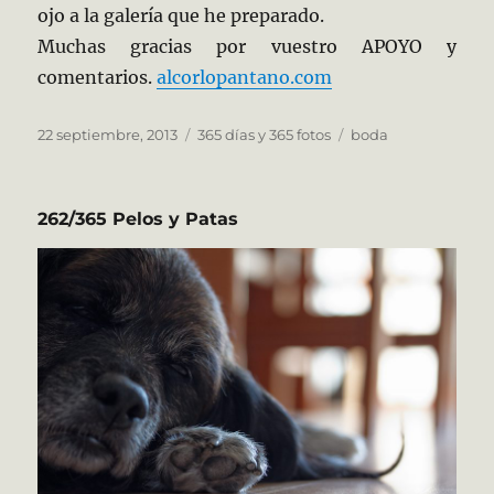
ojo a la galería que he preparado.
Muchas gracias por vuestro APOYO y
comentarios.
alcorlopantano.com
Publicado
Categorías
Etiquetas
22 septiembre, 2013
365 días y 365 fotos
boda
el
262/365 Pelos y Patas