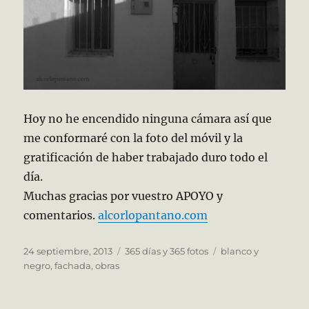
Hoy no he encendido ninguna cámara así que
me conformaré con la foto del móvil y la
gratificación de haber trabajado duro todo el
día.
Muchas gracias por vuestro APOYO y
comentarios.
alcorlopantano.com
Publicado
Categorías
Etiquetas
24 septiembre, 2013
365 días y 365 fotos
blanco y
el
negro
,
fachada
,
obras