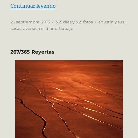
«268/365 Sin Futuro»
Continuar leyendo
Publicado
Categorías
Etiquetas
26 septiembre, 2013
365 días y 365 fotos
agustin y sus
el
cosas
,
averias
,
mi diario
,
trabajo
267/365 Reyertas