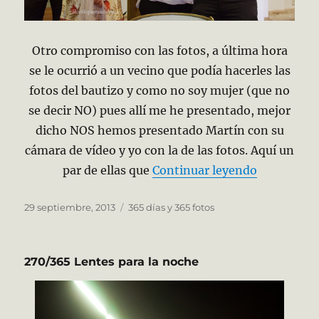
Otro compromiso con las fotos, a última hora
se le ocurrió a un vecino que podía hacerles las
fotos del bautizo y como no soy mujer (que no
se decir NO) pues allí me he presentado, mejor
dicho NOS hemos presentado Martín con su
cámara de vídeo y yo con la de las fotos. Aquí un
«271/365 
par de ellas que
Continuar leyendo
Publicado
Categorías
29 septiembre, 2013
365 días y 365 fotos
el
270/365 Lentes para la noche