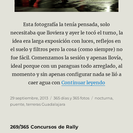
Esta fotografía la tenía pensada, solo
necesitaba que lloviera y ayer le tocó el turno, la
idea era larga exposición con luces, reflejos en
el suelo y filtros pero la cosa (como siempre) no
fue fácil. Comenzamos la sesión y apenas llovía,
ideal porque con un paraguas todo arreglado, al
momento y sin apenas configurar nada se lió a
«270/365 Le
caer agua con
Continuar leyendo
Publicado
Categorías
Etiquetas
29 septiembre, 2013
365 días y 365 fotos
nocturna
,
el
puente
,
terreras Guadalajara
269/365 Concursos de Rally