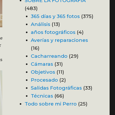
SOBRE LA FOTOGRAFÍA
(483)
365 días y 365 fotos
(375)
Análisis
(13)
años fotográficos
(4)
ue
Averías y reparaciones
r
(16)
Cacharreando
(29)
as
Cámaras
(31)
Objetivos
(11)
Procesado
(2)
Salidas Fotográficas
(33)
Técnicas
(66)
Todo sobre mi Perro
(25)