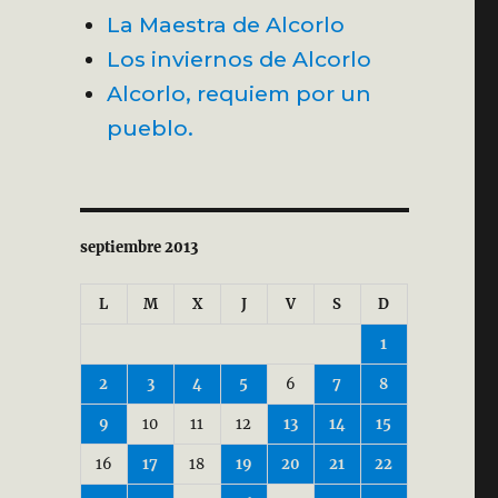
La Maestra de Alcorlo
Los inviernos de Alcorlo
Alcorlo, requiem por un
pueblo.
septiembre 2013
L
M
X
J
V
S
D
1
2
3
4
5
6
7
8
9
10
11
12
13
14
15
16
17
18
19
20
21
22