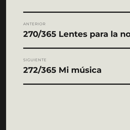
Navegación
ANTERIOR
de
270/365 Lentes para la n
Entrada
anterior:
entradas
SIGUIENTE
272/365 Mi música
Entrada
siguiente: