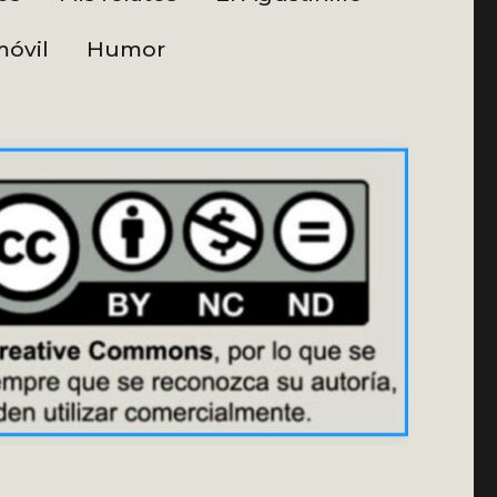
óvil
Humor