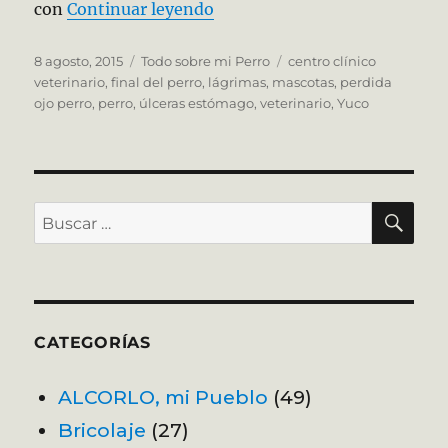
«11 años en 24 horas»
con
Continuar leyendo
Publicado
Categorías
Etiquetas
8 agosto, 2015
Todo sobre mi Perro
centro clínico
el
veterinario
,
final del perro
,
lágrimas
,
mascotas
,
perdida
ojo perro
,
perro
,
úlceras estómago
,
veterinario
,
Yuco
BU
Buscar
por:
CATEGORÍAS
ALCORLO, mi Pueblo
(49)
Bricolaje
(27)