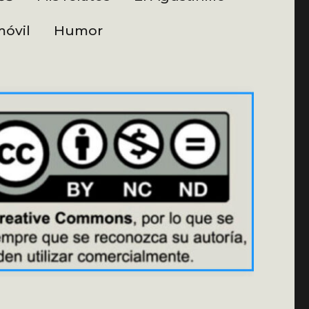
óvil
Humor