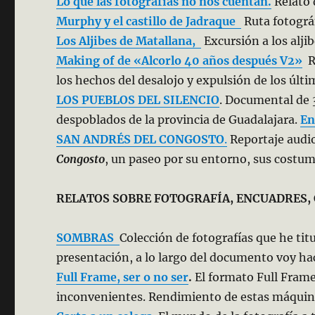
Lo
que
las fotografías no nos cuentan.
Relato 
Murphy y el castillo de Jadraque
Ruta fotográf
Los Aljibes de Matallana,
Excursión a los alji
Making of de «Alcorlo 40 años después V2»
R
los hechos del desalojo y expulsión de los últi
LOS PUEBLOS DEL SILENCIO
. Documental de 
despoblados de la provincia de Guadalajara.
En
SAN ANDRÉS DEL CONGOSTO
.
Reportaje audio
Congosto
, un paseo por su entorno, sus costum
RELATOS SOBRE FOTOGRAFÍA, ENCUADRES
SOMBRAS
Colección de fotografías que he ti
presentación, a lo largo del documento voy ha
Full Frame, ser o no ser
.
El formato Full Frame
inconvenientes. Rendimiento de estas máquin