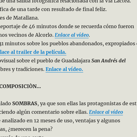
de una salida fotográfica relacionada con la Vía Láctea.
ica de una tarde con resultado de final feliz.
bes de Matallana.
eportaje de 46 minutos donde se recuerda cómo fueron
mos vecinos de Alcorlo.
Enlace al vídeo
.
31 minutos sobre los pueblos abandonados, expropiados 
lace al trailer de la película.
visual sobre el pueblo de Guadalajara
San Andrés del
bres y tradiciones.
Enlace al vídeo.
, COMPOSICIÒN…
tulado
SOMBRAS
, ya que son ellas las protagonistas de es
ciendo algún comentario sobre ellas.
Enlace al vídeo
 analizado en 12 meses de uso, ventajas y algunos
as, ¿merecen la pena?