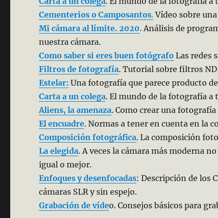
Carta a un colega
. El mundo de la fotografía a 
Cementerios o Camposantos
.
Vídeo sobre una 
Mi cámara al límite. 2020
. Análisis de progra
nuestra cámara.
Como saber si eres buen fotógrafo
Las redes s
Filtros de fotografía
. Tutorial sobre filtros ND
Estelar:
Una fotografía que parece producto de
Carta a un colega
. El mundo de la fotografía a 
Aliens, la amenaza
. Como crear una fotografí
El encuadre
. Normas a tener en cuenta en la 
Composición fotográfica
. La composición foto
La elegida
. A veces la cámara más moderna no n
igual o mejor.
Enfoques y desenfocadas
: Descripción de los
cámaras SLR y sin espejo.
Grabación de víde
o. Consejos básicos para gr