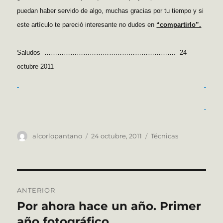
puedan haber servido de algo,
muchas gracias por tu tiempo y si
este artículo te pareció interesante no dudes en
“compartirlo”.
Saludos ……………………………………………………. 24
octubre 2011
Autor
Publicado
Categorías
alcorlopantano
24 octubre, 2011
Técnicas
el
Navegación
ANTERIOR
de
Por ahora hace un año. Primer
Entrada
anterior:
año fotográfico
entradas