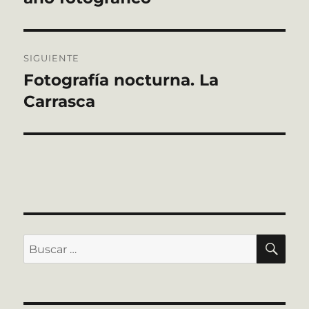
SIGUIENTE
Fotografía nocturna. La
Entrada
siguiente:
Carrasca
BU
Buscar
por: