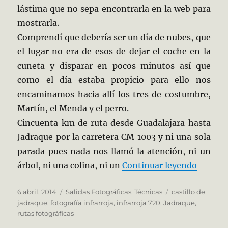
lástima que no sepa encontrarla en la web para
mostrarla.
Comprendí que debería ser un día de nubes, que
el lugar no era de esos de dejar el coche en la
cuneta y disparar en pocos minutos así que
como el día estaba propicio para ello nos
encaminamos hacia allí los tres de costumbre,
Martín, el Menda y el perro.
Cincuenta km de ruta desde Guadalajara hasta
Jadraque por la carretera CM 1003 y ni una sola
parada pues nada nos llamó la atención, ni un
«Jadraq
árbol, ni una colina, ni un
Continuar leyendo
Publicado
Categorías
Etiquetas
6 abril, 2014
Salidas Fotográficas
,
Técnicas
castillo de
el
jadraque
,
fotografía infrarroja
,
infrarroja 720
,
Jadraque
,
rutas fotográficas