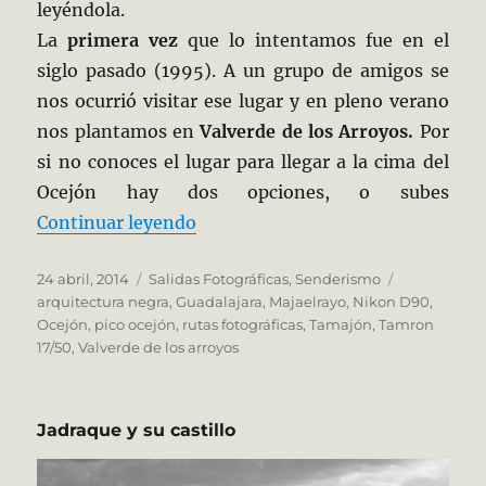
leyéndola.
La
primera vez
que lo intentamos fue en el
siglo pasado (1995). A un grupo de amigos se
nos ocurrió visitar ese lugar y en pleno verano
nos plantamos en
Valverde de los Arroyos.
Por
si no conoces el lugar para llegar a la cima del
Ocejón hay dos opciones, o subes
«El Himalaya de la Alcarria»
Continuar leyendo
Publicado
Categorías
Etiquetas
24 abril, 2014
Salidas Fotográficas
,
Senderismo
el
arquitectura negra
,
Guadalajara
,
Majaelrayo
,
Nikon D90
,
Ocejón
,
pico ocejón
,
rutas fotográficas
,
Tamajón
,
Tamron
17/50
,
Valverde de los arroyos
Jadraque y su castillo