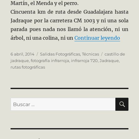
Martín, el Menda y el perro.
Cincuenta km de ruta desde Guadalajara hasta
Jadraque por la carretera CM 1003 y ni una sola
parada pues nada nos llamó la atención, ni un
«Jadraq
árbol, ni una colina, ni un
Continuar leyendo
Publicado
Categorías
Etiquetas
6 abril, 2014
Salidas Fotográficas
,
Técnicas
castillo de
el
jadraque
,
fotografía infrarroja
,
infrarroja 720
,
Jadraque
,
rutas fotográficas
BU
Buscar
por: