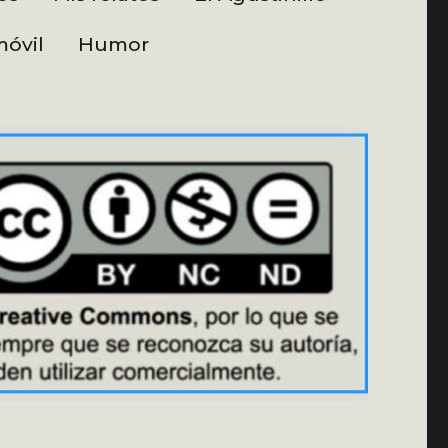
óvil
Humor