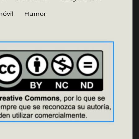
óvil
Humor