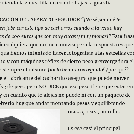
iendo la zancadilla en cuanto bajas la guardia.
ICACIÓN DEL APARATO SEGUIDOR
“¡No sé por qué te
en fabricar este tipo de cacharros cuando a la venta hay
más de 200 euros que son muy cucas y muy monas!”
Esta fras
ir cualquiera que no me conozca pero la respuesta es que
que hemos intentado hacer fotografías a las estrellas co
ato y con máquinas réflex de cierto peso y envergadura el
do siempre el mismo:
¡no lo hemos conseguido!
¿por qué?
ue el fabricante del cacharrito asegura que puede mover
2kg de peso pero NO DICE que ese peso tiene que
estar en
e y en cuanto que lo alejas no puede ni con un paquete de
solverlo hay que andar montando pesas y equilibrando
masas, o sea, un rollo.
Es ese casi el principal