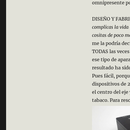
omnipresente pon
DISEÑO Y FABR
complicas la vida 
cositas de poco 
me la podría dec
TODAS las veces 
ese tipo de apar
resultado ha si
Pues fácil, porq
dispositivos de 
el centro del ej
tabaco. Para re