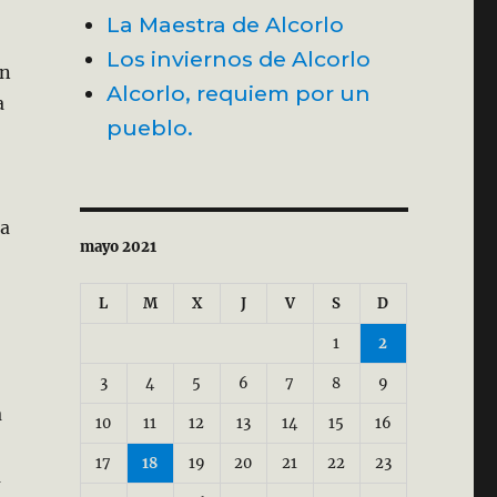
La Maestra de Alcorlo
Los inviernos de Alcorlo
an
Alcorlo, requiem por un
a
pueblo.
ra
mayo 2021
L
M
X
J
V
S
D
1
2
3
4
5
6
7
8
9
a
10
11
12
13
14
15
16
17
18
19
20
21
22
23
a