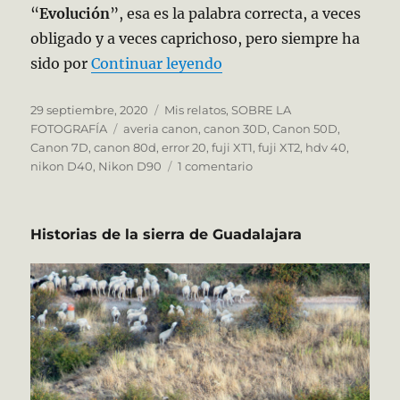
“
Evolución
”, esa es la palabra correcta, a veces
obligado y a veces caprichoso, pero siempre ha
«Mis máquinas fotográfi
sido por
Continuar leyendo
Publicado
Categorías
29 septiembre, 2020
Mis relatos
,
SOBRE LA
el
Etiquetas
FOTOGRAFÍA
averia canon
,
canon 30D
,
Canon 50D
,
Canon 7D
,
canon 80d
,
error 20
,
fuji XT1
,
fuji XT2
,
hdv 40
,
en
nikon D40
,
Nikon D90
1 comentario
Mis
máquinas
fotográficas
Historias de la sierra de Guadalajara
en
dos
décadas.