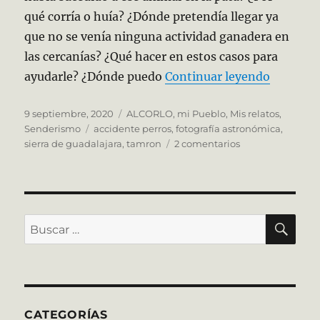
qué corría o huía? ¿Dónde pretendía llegar ya
que no se venía ninguna actividad ganadera en
las cercanías? ¿Qué hacer en estos casos para
«Historia
ayudarle? ¿Dónde puedo
Continuar leyendo
Publicado
Categorías
9 septiembre, 2020
ALCORLO, mi Pueblo
,
Mis relatos
,
el
Etiquetas
Senderismo
accidente perros
,
fotografía astronómica
,
en
sierra de guadalajara
,
tamron
2 comentarios
Historias
de
la
sierra
de
BU
Buscar
Guadalajara
por:
CATEGORÍAS