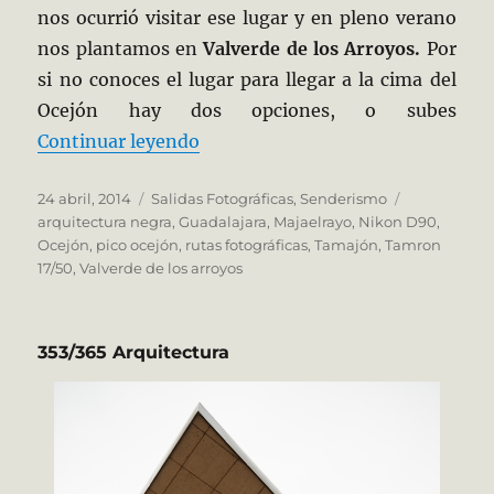
nos ocurrió visitar ese lugar y en pleno verano
nos plantamos en
Valverde de los Arroyos.
Por
si no conoces el lugar para llegar a la cima del
Ocejón hay dos opciones, o subes
«El Himalaya de la Alcarria»
Continuar leyendo
Publicado
Categorías
Etiquetas
24 abril, 2014
Salidas Fotográficas
,
Senderismo
el
arquitectura negra
,
Guadalajara
,
Majaelrayo
,
Nikon D90
,
Ocejón
,
pico ocejón
,
rutas fotográficas
,
Tamajón
,
Tamron
17/50
,
Valverde de los arroyos
353/365 Arquitectura