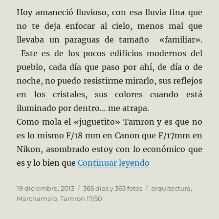
Hoy amaneció lluvioso, con esa lluvia fina que
no te deja enfocar al cielo, menos mal que
llevaba un paraguas de tamaño «familiar».
Este es de los pocos edificios modernos del
pueblo, cada día que paso por ahí, de día o de
noche, no puedo resistirme mirarlo, sus reflejos
en los cristales, sus colores cuando está
iluminado por dentro… me atrapa.
Como mola el «juguetito» Tamron y es que no
es lo mismo F/18 mm en Canon que F/17mm en
Nikon, asombrado estoy con lo económico que
«353/365 Arquite
es y lo bien que
Continuar leyendo
Publicado
Categorías
Etiquetas
19 diciembre, 2013
365 días y 365 fotos
arquitectura
,
el
Marchamalo
,
Tamron 17/50