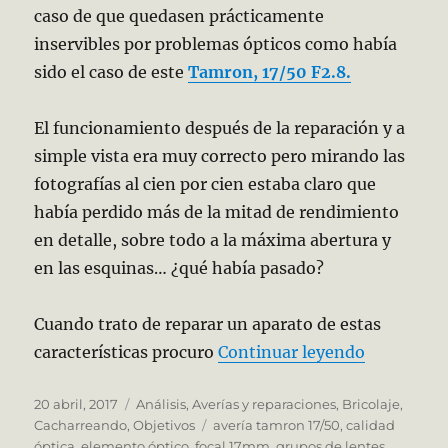
caso de que quedasen prácticamente
inservibles por problemas ópticos como había
sido el caso de este
Tamron, 17/50 F2.8.
El funcionamiento después de la reparación y a
simple vista era muy correcto pero mirando las
fotografías al cien por cien estaba claro que
había perdido más de la mitad de rendimiento
en detalle, sobre todo a la máxima abertura y
en las esquinas… ¿qué había pasado?
Cuando trato de reparar un aparato de estas
«El caso 
características procuro
Continuar leyendo
Publicado
Categorías
20 abril, 2017
Análisis
,
Averías y reparaciones
,
Bricolaje
,
el
Etiquetas
Cacharreando
,
Objetivos
avería tamron 17/50
,
calidad
óptica
,
elemento óptico
,
focal 17mm
,
grupos de lentes
,