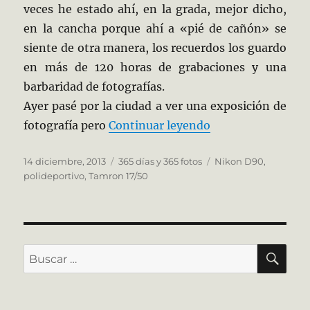
veces he estado ahí, en la grada, mejor dicho,
en la cancha porque ahí a «pié de cañón» se
siente de otra manera, los recuerdos los guardo
en más de 120 horas de grabaciones y una
barbaridad de fotografías.
Ayer pasé por la ciudad a ver una exposición de
«346/365 Seguid
fotografía pero
Continuar leyendo
Publicado
Categorías
Etiquetas
14 diciembre, 2013
365 días y 365 fotos
Nikon D90
,
el
polideportivo
,
Tamron 17/50
BU
Buscar
por: