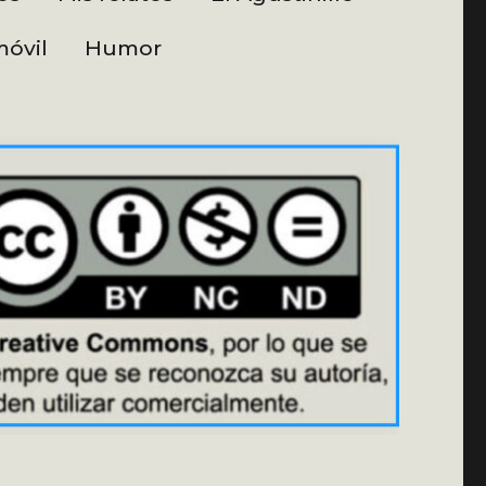
óvil
Humor