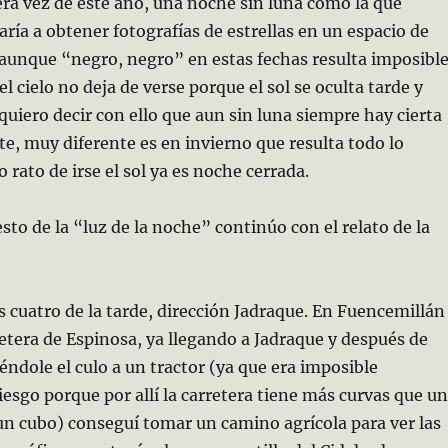
ra vez de este año, una noche sin luna como la que
aría a obtener fotografías de estrellas en un espacio de
aunque “negro, negro” en estas fechas resulta imposibl
el cielo no deja de verse porque el sol se oculta tarde y
quiero decir con ello que aun sin luna siempre hay cierta
te, muy diferente es en invierno que resulta todo lo
o rato de irse el sol ya es noche cerrada.
sto de la “luz de la noche” continúo con el relato de la
s cuatro de la tarde, dirección Jadraque. En Fuencemillán
tera de Espinosa, ya llegando a Jadraque y después de
iéndole el culo a un tractor (ya que era imposible
riesgo porque por allí la carretera tiene más curvas que u
n cubo) conseguí tomar un camino agrícola para ver las