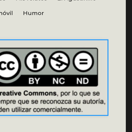
óvil
Humor