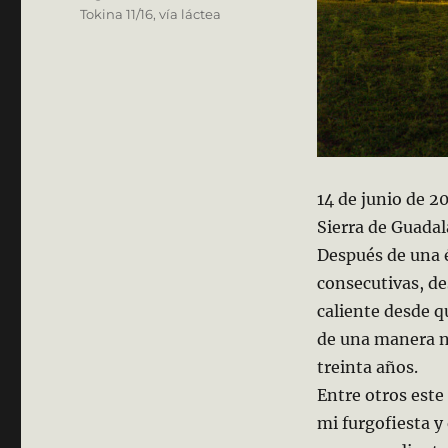
Tokina 11/16
,
vía láctea
14 de junio de 2
Sierra de Guadal
Después de una 
consecutivas, de
caliente desde qu
de una manera n
treinta años.
Entre otros este
mi furgofiesta y