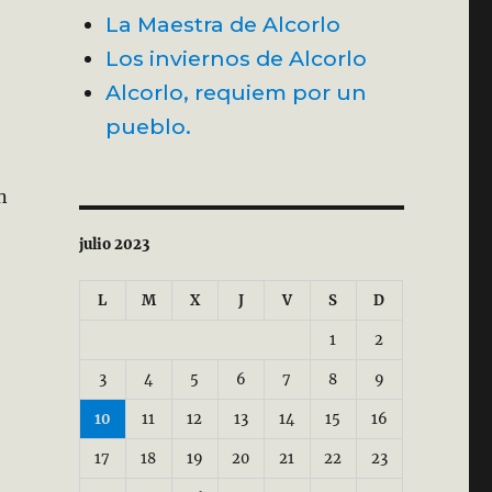
La Maestra de Alcorlo
Los inviernos de Alcorlo
Alcorlo, requiem por un
pueblo.
n
julio 2023
L
M
X
J
V
S
D
1
2
3
4
5
6
7
8
9
10
11
12
13
14
15
16
17
18
19
20
21
22
23