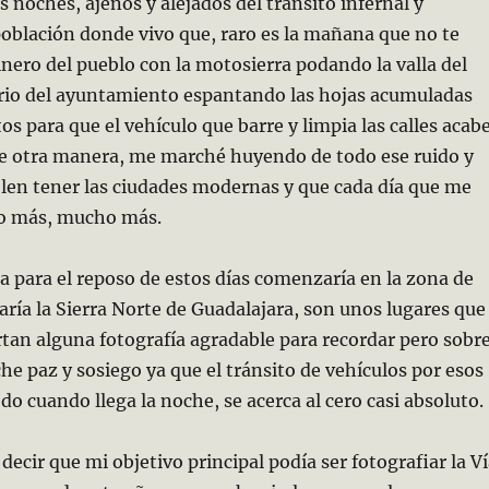
 noches, ajenos y alejados del tránsito infernal y
oblación donde vivo que, raro es la mañana que no te
dinero del pueblo con la motosierra podando la valla del
ario del ayuntamiento espantando las hojas acumuladas
os para que el vehículo que barre y limpia las calles acab
de otra manera, me marché huyendo de todo ese ruido y
len tener las ciudades modernas y que cada día que me
o más, mucho más.
a para el reposo de estos días comenzaría en la zona de
aría la Sierra Norte de Guadalajara, son unos lugares que
an alguna fotografía agradable para recordar pero sobr
che paz y sosiego ya que el tránsito de vehículos por esos
do cuando llega la noche, se acerca al cero casi absoluto.
decir que mi objetivo principal podía ser fotografiar la V