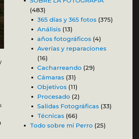
SOBRE LA FOTOGRAFÍA
(483)
365 días y 365 fotos
(375)
Análisis
(13)
años fotográficos
(4)
Averías y reparaciones
(16)
y
Cacharreando
(29)
Cámaras
(31)
Objetivos
(11)
Procesado
(2)
s
Salidas Fotográficas
(33)
Técnicas
(66)
n
Todo sobre mi Perro
(25)