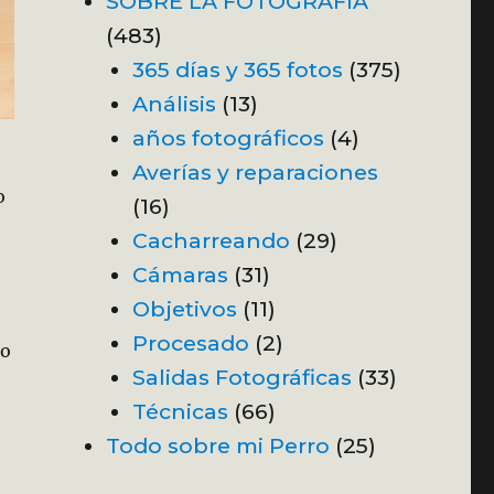
SOBRE LA FOTOGRAFÍA
(483)
365 días y 365 fotos
(375)
Análisis
(13)
años fotográficos
(4)
Averías y reparaciones
o
(16)
Cacharreando
(29)
Cámaras
(31)
Objetivos
(11)
Procesado
(2)
lo
Salidas Fotográficas
(33)
Técnicas
(66)
Todo sobre mi Perro
(25)