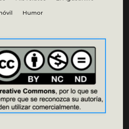
óvil
Humor