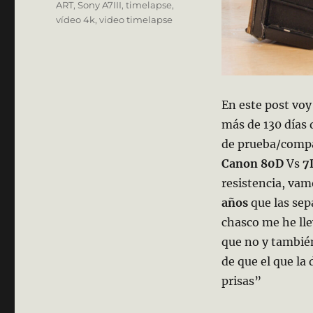
ART
,
Sony A7III
,
timelapse
,
vídeo 4k
,
video timelapse
En este post voy
más de 130 días 
de prueba/compa
Canon 80D
Vs
7D
resistencia, va
años
que las sep
chasco me he lle
que no y tambié
de que el que la
prisas”