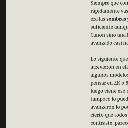
Siempre que com
rápidamente vas
era las
sombras y
suficiente aunqu
Canon sino una 
avanzado casi n
Lo siguiente que
atrevieron en el
algunos modelos
pensar en 4K o 8
luego viene eso
tampoco lo puede
avanzaron lo poq
cierto que todos
contraste, parec