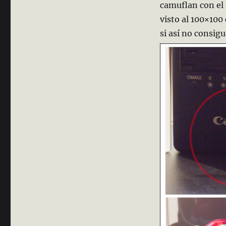
camuflan con el
visto al 100×100
si así no consig