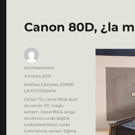
Canon 80D, ¿la m
Autor
alcorlopantano
Publicado
4 marzo, 2019
el
Categorías
Análisis
,
Cámaras
,
SOBRE
LA FOTOGRAFÍA
Etiquetas
Canon 7D
,
canon 80d
,
dual
iso canon 7D
,
magic
lantern
,
nikon 810A
,
rango
dinámico
,
ruido digital
,
ruido electronico
,
ruido
luminancia
,
sensor
,
Sigma