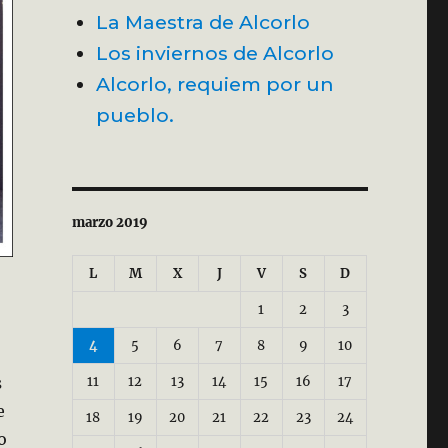
La Maestra de Alcorlo
Los inviernos de Alcorlo
Alcorlo, requiem por un
pueblo.
marzo 2019
L
M
X
J
V
S
D
1
2
3
4
5
6
7
8
9
10
s
11
12
13
14
15
16
17
e
18
19
20
21
22
23
24
o