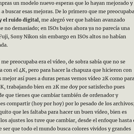
pras un modelo nuevo esperas que lo hayan mejorado y
 a buscar esas mejoras. De lo primero que me preocupab
 el ruido digital
, me alegró ver que
habían avanzado
e no demasiado; en ISOs bajos ahora ya no parecía una
Fuji, Sony Nikon sin embargo en ISOs altos no habían
ada.
 me preocupaba era el vídeo, de sobra sabía que no se
la con el 4K, pero para hacer la chapuza que hicieron con
 mejor así pues a duras penas vemos vídeo 2K como par
K, trabajando bien en 2K me doy por satisfecho pues
 de que tienes que cambiar también de ordenador y
s compartir (hoy por hoy) por lo pesado de los archivos
uito que les faltaba para hacer un buen vídeo, bien es
 los ajustes los tuve que cambiar, desde el enfoque hasta 
e ser que todo el mundo busca colores vividos y grandes