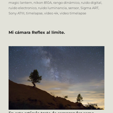
magic lantern
,
nikon 810A
,
rango dinámico
,
ruido digital
,
ruido electronico
,
ruido luminancia
,
sensor
,
Sigma ART
,
Sony A7III
,
timelapse
,
vídeo 4k
,
video timelapse
Mi cámara Reflex al límite.