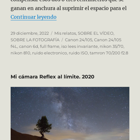
ganan en anchura al suprimir el espacio para el
«Full Frame, ser o no ser»
Continuar leyendo
Publicado
Categorías
29 diciembre, 2022
Mis relatos
,
SOBRE EL VÍDEO
,
el
Etiquetas
SOBRE LA FOTOGRAFÍA
Canon 24/105
,
Canon 24/105
f4L
,
canon 6d
,
full frame
,
iso lees invariante
,
nikon 35/70
,
nikon 810
,
ruido electronico
,
ruido ISO
,
tamron 70/200 f2.8
Mi cámara Reflex al límite. 2020