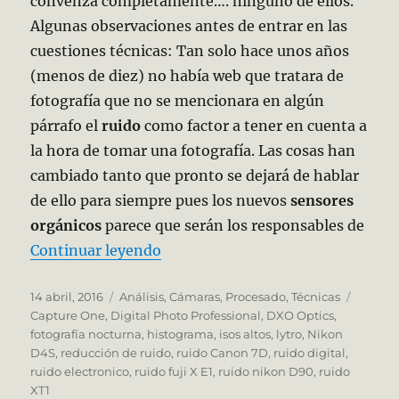
convenza completamente…. ninguno de ellos.
Algunas observaciones antes de entrar en las
cuestiones técnicas: Tan solo hace unos años
(menos de diez) no había web que tratara de
fotografía que no se mencionara en algún
párrafo el
ruido
como factor a tener en cuenta a
la hora de tomar una fotografía. Las cosas han
cambiado tanto que pronto se dejará de hablar
de ello para siempre pues los nuevos
sensores
orgánicos
parece que serán los responsables de
«Mi cámara Reflex al límite.»
Continuar leyendo
Publicado
Categorías
Etique
14 abril, 2016
Análisis
,
Cámaras
,
Procesado
,
Técnicas
el
Capture One
,
Digital Photo Professional
,
DXO Optics
,
fotografía nocturna
,
histograma
,
isos altos
,
lytro
,
Nikon
D4S
,
reducción de ruido
,
ruido Canon 7D
,
ruido digital
,
ruido electronico
,
ruido fuji X E1
,
ruido nikon D90
,
ruido
XT1