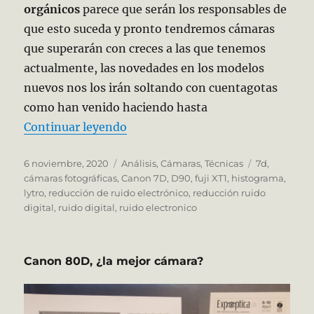
orgánicos
parece que serán los responsables de
que esto suceda y pronto tendremos cámaras
que superarán con creces a las que tenemos
actualmente, las novedades en los modelos
nuevos nos los irán soltando con cuentagotas
como han venido haciendo hasta
«Mi cámara Reflex al límite. 202
Continuar leyendo
Publicado
Categorías
Etiquetas
6 noviembre, 2020
Análisis
,
Cámaras
,
Técnicas
7d
,
el
cámaras fotográficas
,
Canon 7D
,
D90
,
fuji XT1
,
histograma
,
lytro
,
reducción de ruido electrónico
,
reducción ruido
digital
,
ruido digital
,
ruido electronico
Canon 80D, ¿la mejor cámara?