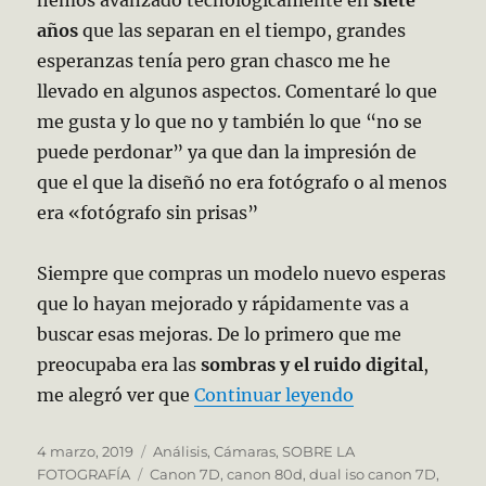
años
que las separan en el tiempo, grandes
esperanzas tenía pero gran chasco me he
llevado en algunos aspectos. Comentaré lo que
me gusta y lo que no y también lo que “no se
puede perdonar” ya que dan la impresión de
que el que la diseñó no era fotógrafo o al menos
era «fotógrafo sin prisas”
Siempre que compras un modelo nuevo esperas
que lo hayan mejorado y rápidamente vas a
buscar esas mejoras. De lo primero que me
preocupaba era las
sombras y el ruido digital
,
«Canon 80D, ¿l
me alegró ver que
Continuar leyendo
Publicado
Categorías
4 marzo, 2019
Análisis
,
Cámaras
,
SOBRE LA
el
Etiquetas
FOTOGRAFÍA
Canon 7D
,
canon 80d
,
dual iso canon 7D
,