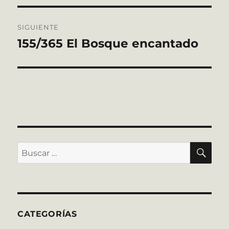
SIGUIENTE
155/365 El Bosque encantado
Entrada
siguiente:
BU
Buscar
por:
CATEGORÍAS