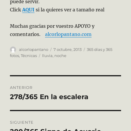
puede servir.
Click
AQUI
si la quieres ver a tamaño real
Muchas gracias por vuestro APOYO y
comentarios.
alcorlopantano.com
Autor
Publicado
Categorías
alcorlopantano
7 octubre, 2013
365 días y 365
el
Etiquetas
fotos
,
Técnicas
lluvia
,
noche
Navegación
ANTERIOR
de
278/365 En la escalera
Entrada
anterior:
entradas
SIGUIENTE