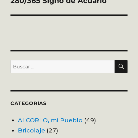
280/365 Signo de Acuario
Entrada
siguiente:
BU
Buscar
por:
CATEGORÍAS
ALCORLO, mi Pueblo
(49)
Bricolaje
(27)