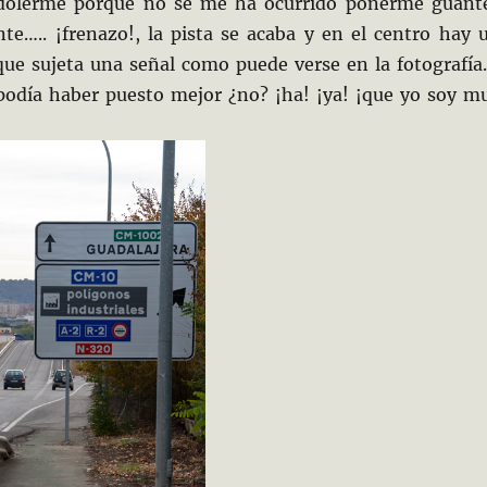
olerme porque no se me ha ocurrido ponerme guant
te….. ¡frenazo!, la pista se acaba y en el centro hay 
que sujeta una señal como puede verse en la fotografía
podía haber puesto mejor ¿no? ¡ha! ¡ya! ¡que yo soy m