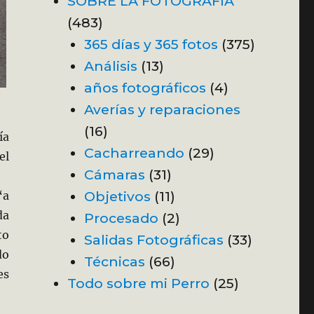
SOBRE LA FOTOGRAFÍA
(483)
365 días y 365 fotos
(375)
Análisis
(13)
años fotográficos
(4)
Averías y reparaciones
(16)
ía
Cacharreando
(29)
el
Cámaras
(31)
Objetivos
(11)
“a
da
Procesado
(2)
to
Salidas Fotográficas
(33)
do
Técnicas
(66)
es
Todo sobre mi Perro
(25)