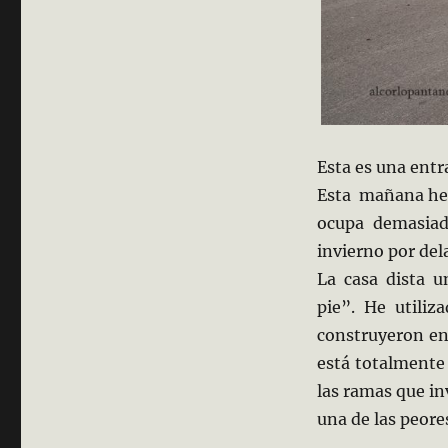
Esta es una ent
Esta mañana he i
ocupa demasiad
invierno por dela
La casa dista u
pie”. He utiliz
construyeron en
está totalmente
las ramas que inv
una de las peore