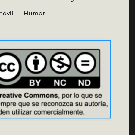
óvil
Humor