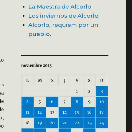
La Maestra de Alcorlo
Los inviernos de Alcorlo
Alcorlo, requiem por un
pueblo.
no
noviembre 2013
L
M
X
J
V
S
D
es
1
2
3
sa
le
4
5
6
7
8
9
10
de
11
12
13
14
15
16
17
o,
18
19
20
21
22
23
24
bo