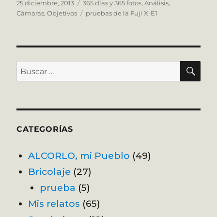
Publicado
Categorías
25 diciembre, 2013
365 días y 365 fotos
,
Análisis
,
el
Etiquetas
Cámaras
,
Objetivos
pruebas de la Fuji X-E1
BU
Buscar
por:
CATEGORÍAS
ALCORLO, mi Pueblo
(49)
Bricolaje
(27)
prueba
(5)
Mis relatos
(65)