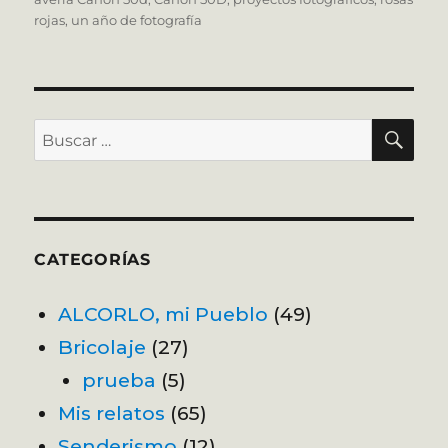
rojas
,
un año de fotografía
BU
Buscar
por:
CATEGORÍAS
ALCORLO, mi Pueblo
(49)
Bricolaje
(27)
prueba
(5)
Mis relatos
(65)
Senderismo
(12)