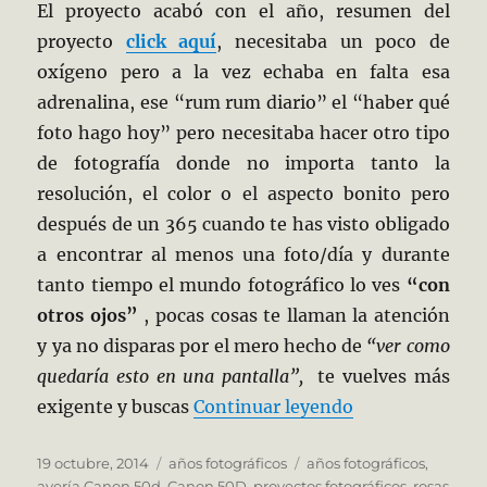
El proyecto acabó con el año, resumen del
proyecto
click aquí
, necesitaba un poco de
oxígeno pero a la vez echaba en falta esa
adrenalina, ese “rum rum diario” el “haber qué
foto hago hoy” pero necesitaba hacer otro tipo
de fotografía donde no importa tanto la
resolución, el color o el aspecto bonito pero
después de un 365 cuando te has visto obligado
a encontrar al menos una foto/día y durante
tanto tiempo el mundo fotográfico lo ves
“con
otros ojos”
, pocas cosas te llaman la atención
y ya no disparas por el mero hecho de
“ver como
quedaría esto en una pantalla”,
te vuelves más
«Cuarto año de
exigente y buscas
Continuar leyendo
Publicado
Categorías
Etiquetas
19 octubre, 2014
años fotográficos
años fotográficos
,
el
avería Canon 50d
,
Canon 50D
,
proyectos fotográficos
,
rosas