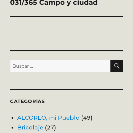
031/365 Campo y ciudad
Entrada
siguiente:
BU
Buscar
por:
CATEGORÍAS
ALCORLO, mi Pueblo
(49)
Bricolaje
(27)