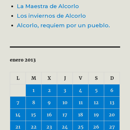
La Maestra de Alcorlo
Los inviernos de Alcorlo
Alcorlo, requiem por un pueblo.
enero 2013
L
M
X
J
V
S
D
1
2
3
4
5
6
7
8
9
10
11
12
13
14
15
16
17
18
19
20
21
22
23
24
25
26
27