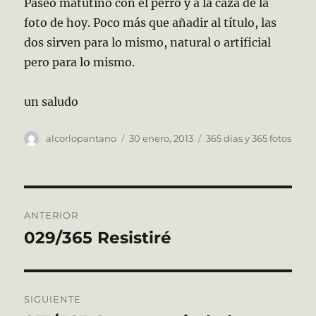
Paseo matutino con el perro y a la caza de la
foto de hoy. Poco más que añadir al título, las
dos sirven para lo mismo, natural o artificial
pero para lo mismo.
un saludo
Autor
Publicado
Categorías
alcorlopantano
30 enero, 2013
365 días y 365 fotos
el
Navegación
ANTERIOR
de
029/365 Resistiré
Entrada
anterior:
entradas
SIGUIENTE