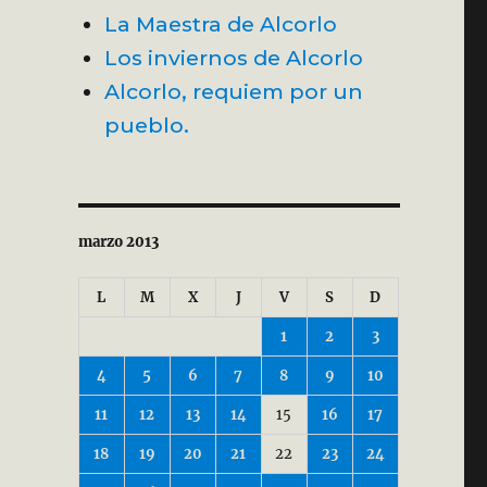
La Maestra de Alcorlo
Los inviernos de Alcorlo
Alcorlo, requiem por un
pueblo.
marzo 2013
L
M
X
J
V
S
D
1
2
3
4
5
6
7
8
9
10
11
12
13
14
15
16
17
18
19
20
21
22
23
24