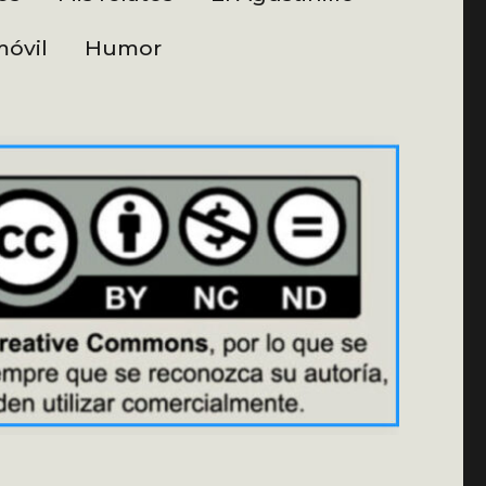
óvil
Humor