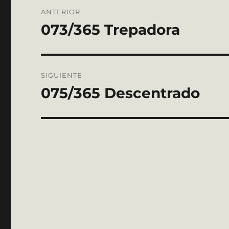
Navegación
ANTERIOR
de
073/365 Trepadora
Entrada
anterior:
entradas
SIGUIENTE
075/365 Descentrado
Entrada
siguiente: