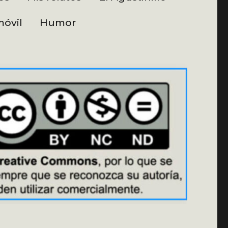
óvil
Humor