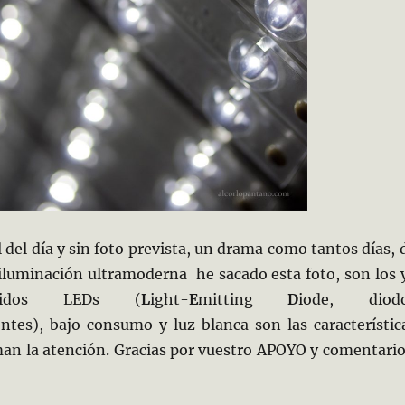
l del día y sin foto prevista, un drama como tantos días, 
 iluminación ultramoderna he sacado esta foto, son los 
cidos LEDs (
L
ight-
E
mitting
D
iode, diod
entes), bajo consumo y luz blanca son las característic
an la atención. Gracias por vuestro APOYO y comentario