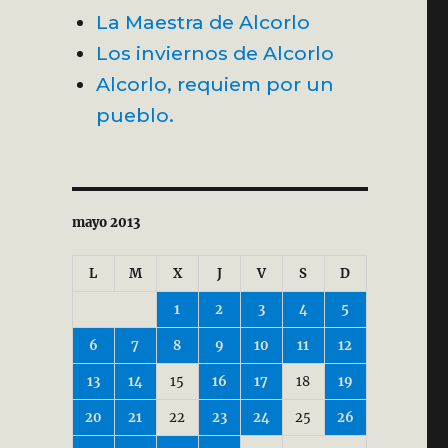
La Maestra de Alcorlo
Los inviernos de Alcorlo
Alcorlo, requiem por un
pueblo.
mayo 2013
L
M
X
J
V
S
D
1
2
3
4
5
6
7
8
9
10
11
12
13
14
15
16
17
18
19
20
21
22
23
24
25
26