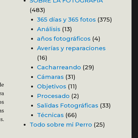
SOBRE LA FOTOGRAFÍA
(483)
365 días y 365 fotos
(375)
Análisis
(13)
años fotográficos
(4)
Averías y reparaciones
(16)
Cacharreando
(29)
Cámaras
(31)
de
Objetivos
(11)
ya
Procesado
(2)
os
Salidas Fotográficas
(33)
as
Técnicas
(66)
s.
Todo sobre mi Perro
(25)