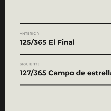
Navegación
ANTERIOR
de
125/365 El Final
Entrada
anterior:
entradas
SIGUIENTE
127/365 Campo de estrell
Entrada
siguiente: