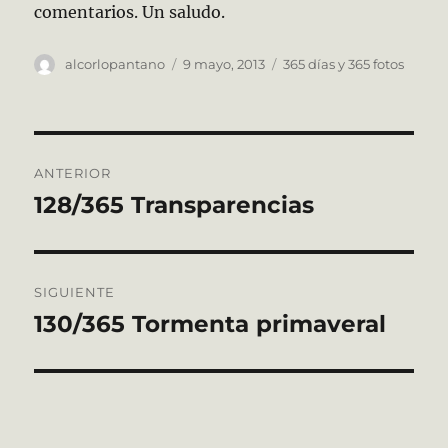
comentarios. Un saludo.
Autor
Publicado
Categorías
alcorlopantano
9 mayo, 2013
365 días y 365 fotos
el
Navegación
ANTERIOR
de
128/365 Transparencias
Entrada
anterior:
entradas
SIGUIENTE
130/365 Tormenta primaveral
Entrada
siguiente: