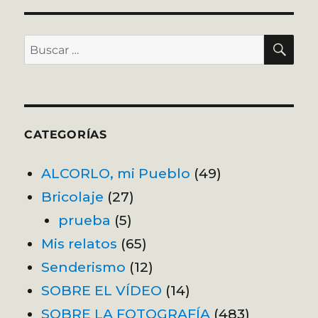
BU
Buscar
por:
CATEGORÍAS
ALCORLO, mi Pueblo
(49)
Bricolaje
(27)
prueba
(5)
Mis relatos
(65)
Senderismo
(12)
SOBRE EL VÍDEO
(14)
SOBRE LA FOTOGRAFÍA
(483)