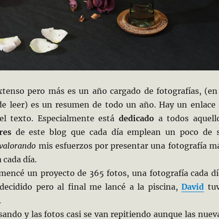
extenso pero más es un año cargado de fotografías, (en
e leer) es un resumen de todo un año. Hay un enlace 
del texto. Especialmente está
dedicado
a todos aquell
res
de este blog que cada día emplean un poco de 
 valorando
mis esfuerzos por presentar una fotografía m
 cada día.
omencé un proyecto de 365 fotos, una fotografía cada dí
ecidido pero al final me lancé a la piscina,
David
tu
.
sando y las fotos casi se van repitiendo aunque las nuev