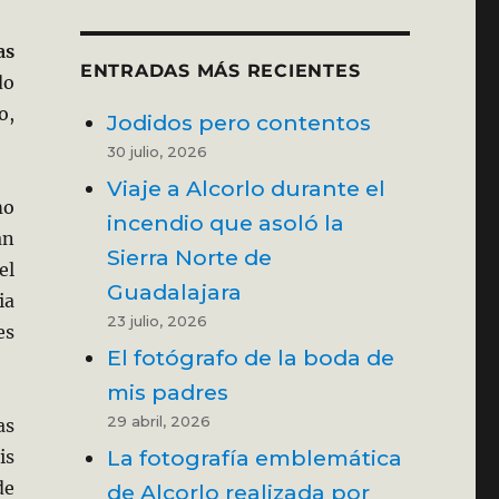
as
ENTRADAS MÁS RECIENTES
do
o,
Jodidos pero contentos
30 julio, 2026
Viaje a Alcorlo durante el
mo
incendio que asoló la
an
Sierra Norte de
el
Guadalajara
ia
23 julio, 2026
es
El fotógrafo de la boda de
mis padres
29 abril, 2026
as
La fotografía emblemática
is
de
de Alcorlo realizada por