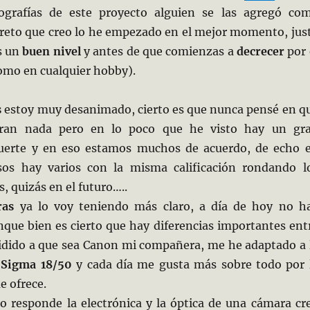
ografías de este proyecto alguien se las agregó co
 reto que creo lo he empezado en el mejor momento, jus
s un
buen nivel
y antes de que comienzas a
decrecer
por 
omo en cualquier hobby).
s
estoy muy desanimado, cierto es que nunca pensé en q
aran nada pero en lo poco que he visto hay un gr
suerte y en eso estamos muchos de acuerdo, de echo 
sos hay varios con la misma calificación rondando l
, quizás en el futuro…..
ras
ya lo voy teniendo más claro, a día de hoy no h
que bien es cierto que hay diferencias importantes ent
cidido a que sea Canon mi compañera, me he adaptado a 
 Sigma 18/50
y cada día me gusta más sobre todo por 
e ofrece.
o responde la electrónica y la óptica de una cámara cr