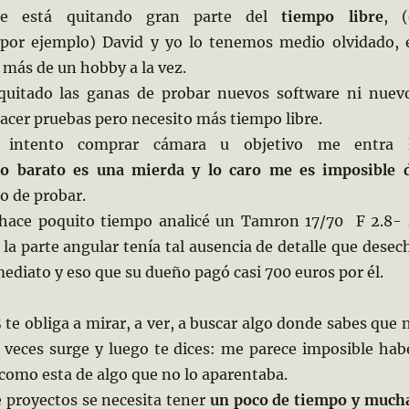
me está quitando gran parte del
tiempo libre
, (
por ejemplo) David y yo lo tenemos medio olvidado, 
r más de un hobby a la vez.
uitado las ganas de probar nuevos software ni nuev
hacer pruebas pero necesito más tiempo libre.
 intento comprar cámara u objetivo me entra 
lo barato es una mierda y lo caro me es imposible
o de probar.
hace poquito tiempo analicé un Tamron 17/70 F 2.8-
 la parte angular tenía tal ausencia de detalle que desec
ediato y eso que su dueño pagó casi 700 euros por él.
5
te obliga a mirar, a ver, a buscar algo donde sabes que 
 veces surge y luego te dices: me parece imposible hab
como esta de algo que no lo aparentaba.
e proyectos se necesita tener
un poco de tiempo y much