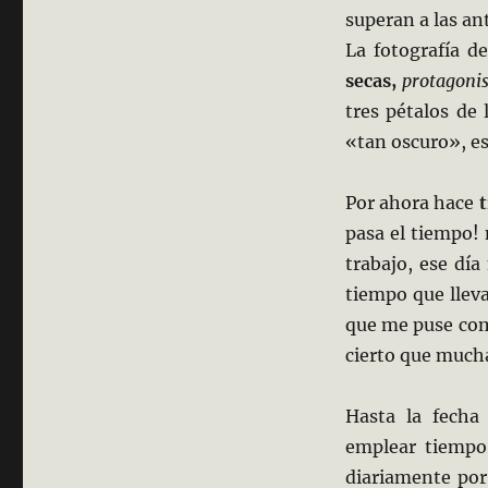
superan a las an
La fotografía d
secas,
protagonis
tres
pétalos de 
«tan oscuro», es
Por ahora hace
pasa el tiempo
trabajo, ese dí
tiempo que lleva
que me puse como
cierto que mucha
Hasta la fecha
emplear tiemp
diariamente por