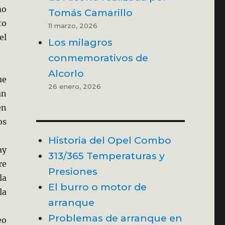
mo
Tomás Camarillo
to
11 marzo, 2026
el
Los milagros
conmemorativos de
Alcorlo
ue
26 enero, 2026
an
en
os
Historia del Opel Combo
ay
313/365 Temperaturas y
re
Presiones
la
El burro o motor de
la
arranque
Problemas de arranque en
eo