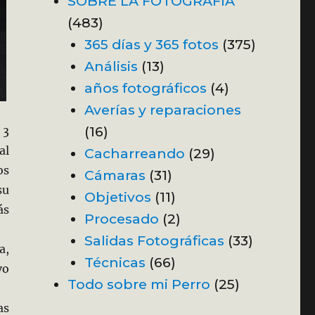
SOBRE LA FOTOGRAFÍA
(483)
365 días y 365 fotos
(375)
Análisis
(13)
años fotográficos
(4)
Averías y reparaciones
(16)
 3
al
Cacharreando
(29)
os
Cámaras
(31)
su
Objetivos
(11)
ás
Procesado
(2)
Salidas Fotográficas
(33)
a,
Técnicas
(66)
vo
Todo sobre mi Perro
(25)
as