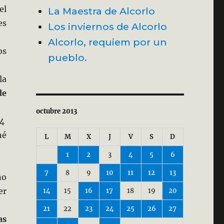
el
La Maestra de Alcorlo
es
Los inviernos de Alcorlo
Alcorlo, requiem por un
os
pueblo.
la
de
octubre 2013
 4
hé
L
M
X
J
V
S
D
1
2
3
4
5
6
7
8
9
10
11
12
13
no
er
14
15
16
17
18
19
20
21
22
23
24
25
26
27
as