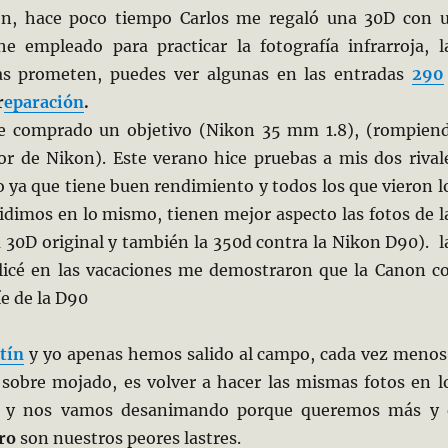
ón, hace poco tiempo Carlos me regaló una 30D con 
e empleado para practicar la fotografía infrarroja, l
as prometen, puedes ver algunas en las entradas
290
r
eparación
.
he comprado un objetivo (Nikon 35 mm 1.8), (rompien
vor de Nikon). Este verano hice pruebas a mis dos rival
o ya que tiene buen rendimiento y todos los que vieron l
idimos en lo mismo, tienen mejor aspecto las fotos de l
 30D original y también la 350d contra la Nikon D90). l
licé en las vacaciones me demostraron que la Canon c
íe de la D90
tín
y yo apenas hemos salido al campo, cada vez menos
r sobre mojado, es volver a hacer las mismas fotos en l
s y nos vamos desanimando porque queremos más y 
ro
son nuestros peores lastres.