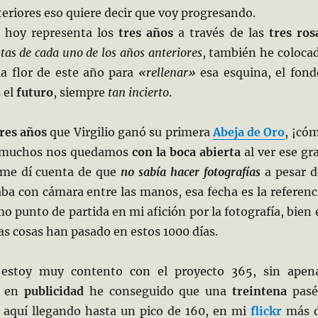
teriores eso quiere decir que voy progresando.
e hoy representa los
tres años
a través de las
tres ros
tas de cada uno de los años anteriores
, también he coloca
la flor de este año para
«rellenar»
esa esquina, el fond
 el
futuro
, siempre
tan incierto
.
tres años
que Virgilio ganó su primera
Abeja de Oro
, ¡có
! muchos nos quedamos
con la boca abierta
al ver ese gr
a me dí cuenta de que
no sabía hacer fotografías
a pesar d
ba con cámara entre las manos, esa fecha es la referenc
 punto de partida en mi afición por la fotografía, bien 
s cosas han pasado en estos 1000 días.
 estoy muy contento con el proyecto 365, sin apen
o en
publicidad
he conseguido que una
treintena
pasé
 aquí llegando hasta un pico de 160, en mi
flickr
más 