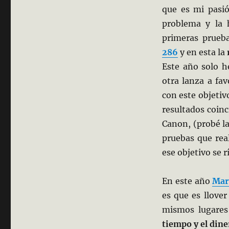
que es mi pasi
problema y la h
primeras prueb
286
y en esta la
Este año solo 
otra lanza a fa
con este objetiv
resultados coinc
Canon, (probé la
pruebas que rea
ese objetivo se r
En este año
Mar
es que es llove
mismos lugare
tiempo y el dine