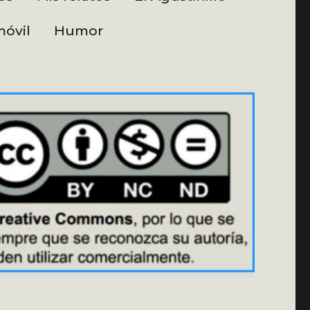
óvil
Humor