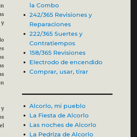
la Combo
un
242/365 Revisiones y
as
y
Reparaciones
222/365 Suertes y
do
Contratiempos
es
158/365 Revisiones
os
Electrodo de encendido
as
Comprar, usar, tirar
as
on
Alcorlo, mi pueblo
 y
La Fiesta de Alcorlo
os
Las noches de Alcorlo
el
La Pedriza de Alcorlo