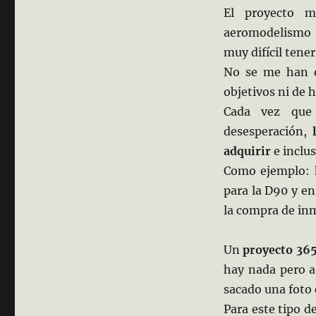
El proyecto 
aeromodelismo 
muy difícil tene
No se me han q
objetivos ni de 
Cada vez que
desesperación,
adquirir
e inclus
Como ejemplo: 
para la D90 y en
la compra de inm
Un
proyecto 36
hay nada pero a
sacado una foto 
Para este tipo d