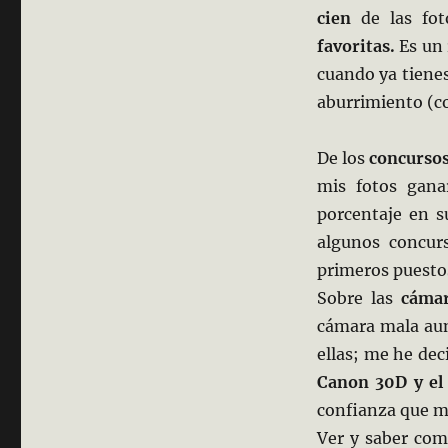
cien
de las fot
favoritas.
Es un
cuando ya tiene
aburrimiento (c
De los
concurso
mis fotos gan
porcentaje en 
algunos concur
primeros puestos
Sobre las
cáma
cámara mala aun
ellas; me he de
Canon 30D y el
confianza que m
Ver y saber com