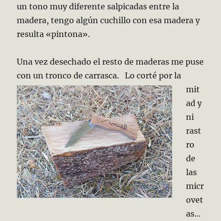
un tono muy diferente salpicadas entre la
madera, tengo algún cuchillo con esa madera y
resulta «pintona».
Una vez desechado el resto de maderas me puse
con un tronco de carrasca.
Lo corté por la
mit
ad y
ni
rast
ro
de
las
micr
ovet
as…