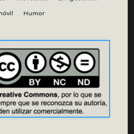
óvil
Humor