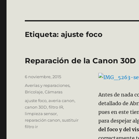
Etiqueta:
ajuste foco
Reparación de la Canon 30D
Publicado
6 noviembre, 2015
el
Categorías
Averías y reparaciones
,
Bricolaje
,
Cámaras
Antes de nada c
Etiquetas
ajuste foco
,
averia canon
,
detallado de Abri
canon 30D
,
filtro IR
,
pues en este ti
limpieza sensor
,
reparación canon
,
sustituir
para despejar al
filtro ir
del foco y del vi
correctamente t