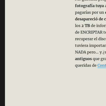
fotografía tuya
a
pagarías por un
d
desapareció de 
los
2 TB
de infor
de ENCRIPTAR tod
recuperar el dis
tuviera importan
NADA pero… y ¿si 
antiguos
que gra
queridas de
Cont