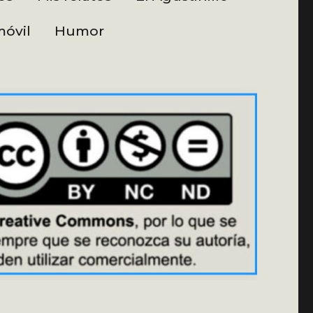
óvil
Humor