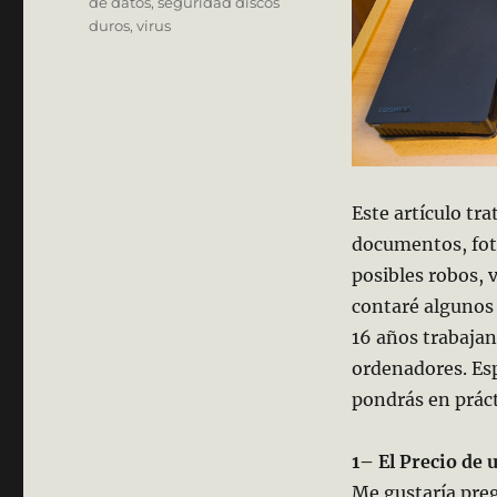
de datos
,
seguridad discos
duros
,
virus
Este artículo tr
documentos, fot
posibles robos, 
contaré algunos 
16 años trabaja
ordenadores. Esp
pondrás en prác
1– El Precio de
Me gustaría preg