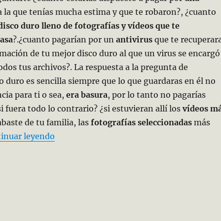
 la que tenías mucha estima y que te robaron?, ¿cuanto
isco duro lleno de fotografías y vídeos que te
casa
?.¿cuanto pagarían por un
antivirus
que te recuperar
mación de tu mejor disco duro al que un virus se encargó
os tus archivos?. La respuesta a la pregunta de
co duro es sencilla siempre que lo que guardaras en él no
cia para ti o sea,
era basura
, por lo tanto no pagarías
fuera todo lo contrario? ¿si estuvieran allí los
vídeos m
baste de tu familia, las
fotografías seleccionadas
más
«Se me perdió una foto»
inuar leyendo