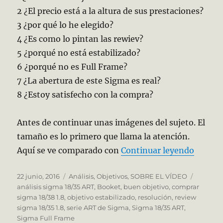
2 ¿El precio está a la altura de sus prestaciones?
3 ¿por qué lo he elegido?
4 ¿Es como lo pintan las rewiev?
5 ¿porqué no está estabilizado?
6 ¿porqué no es Full Frame?
7 ¿La abertura de este Sigma es real?
8 ¿Estoy satisfecho con la compra?
Antes de continuar unas imágenes del sujeto. El
tamaño es lo primero que llama la atención.
«Sigma
Aquí se ve comparado con
Continuar leyendo
Publicado
Categorías
Etiquet
22 junio, 2016
Análisis
,
Objetivos
,
SOBRE EL VÍDEO
el
análisis sigma 18/35 ART
,
Booket
,
buen objetivo
,
comprar
sigma 18/38 1.8
,
objetivo estabilizado
,
resolución
,
review
sigma 18/35 1.8
,
serie ART de Sigma
,
Sigma 18/35 ART
,
Sigma Full Frame