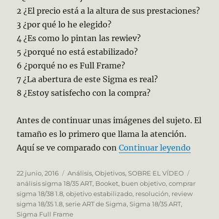
2 ¿El precio está a la altura de sus prestaciones?
3 ¿por qué lo he elegido?
4 ¿Es como lo pintan las rewiev?
5 ¿porqué no está estabilizado?
6 ¿porqué no es Full Frame?
7 ¿La abertura de este Sigma es real?
8 ¿Estoy satisfecho con la compra?
Antes de continuar unas imágenes del sujeto. El
tamaño es lo primero que llama la atención.
«Sigma
Aquí se ve comparado con
Continuar leyendo
Publicado
Categorías
Etiquet
22 junio, 2016
Análisis
,
Objetivos
,
SOBRE EL VÍDEO
el
análisis sigma 18/35 ART
,
Booket
,
buen objetivo
,
comprar
sigma 18/38 1.8
,
objetivo estabilizado
,
resolución
,
review
sigma 18/35 1.8
,
serie ART de Sigma
,
Sigma 18/35 ART
,
Sigma Full Frame