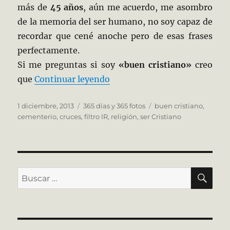
más de
45 años
, aún me acuerdo, me asombro
de la memoria del ser humano, no soy capaz de
recordar que cené anoche pero de esas frases
perfectamente.
Si me preguntas si soy
«buen cristiano»
creo
«335/365 Cristianismo»
que
Continuar leyendo
Publicado
Categorías
Etiquetas
1 diciembre, 2013
365 días y 365 fotos
buen cristiano
,
el
cementerio
,
cruces
,
filtro IR
,
religión
,
ser Cristiano
BU
Buscar
por: