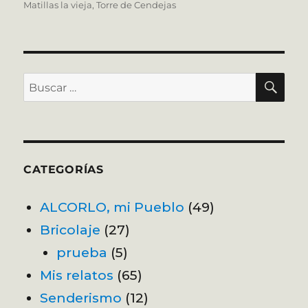
Matillas la vieja
,
Torre de Cendejas
BU
Buscar
por:
CATEGORÍAS
ALCORLO, mi Pueblo
(49)
Bricolaje
(27)
prueba
(5)
Mis relatos
(65)
Senderismo
(12)