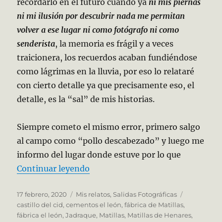
recordarlo en el futuro cuando ya
n
i mis piernas
ni mi ilusión por descubrir nada me permitan
volver a ese lugar ni como fotógrafo ni como
senderista
, la memoria es frágil y a veces
traicionera, los recuerdos acaban fundiéndose
como lágrimas en la lluvia, por eso lo relataré
con cierto detalle ya que precisamente eso, el
detalle, es la “sal” de mis historias.
Siempre cometo el mismo error, primero salgo
al campo como “pollo descabezado” y luego me
informo del lugar donde estuve por lo que
«Matillas y el León.»
Continuar leyendo
Publicado
Categorías
Etiquetas
17 febrero, 2020
Mis relatos
,
Salidas Fotográficas
el
castillo del cid
,
cementos el león
,
fábrica de Matillas
,
fábrica el león
,
Jadraque
,
Matillas
,
Matillas de Henares
,