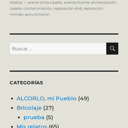
el
Etiquetas
relatos
avería cinta casete
,
averías fuente alimentación
,
casete
,
contaminación
,
reparación dvd
,
reparación
minidv
,
sony trinitron
BU
Buscar
por:
CATEGORÍAS
ALCORLO, mi Pueblo
(49)
Bricolaje
(27)
prueba
(5)
Mis relatos
(65)