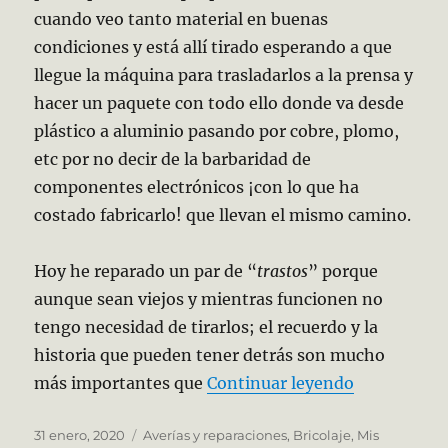
cuando veo tanto material en buenas
condiciones y está allí tirado esperando a que
llegue la máquina para trasladarlos a la prensa y
hacer un paquete con todo ello donde va desde
plástico a aluminio pasando por cobre, plomo,
etc por no decir de la barbaridad de
componentes electrónicos ¡con lo que ha
costado fabricarlo! que llevan el mismo camino.
Hoy he reparado un par de “
trastos
” porque
aunque sean viejos y mientras funcionen no
tengo necesidad de tirarlos; el recuerdo y la
historia que pueden tener detrás son mucho
«Obsolesces
más importantes que
Continuar leyendo
Publicado
Categorías
31 enero, 2020
Averías y reparaciones
,
Bricolaje
,
Mis