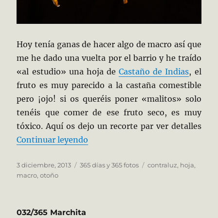
Hoy tenía ganas de hacer algo de macro así que
me he dado una vuelta por el barrio y he traído
«al estudio» una hoja de
Castaño de Indias
, el
fruto es muy parecido a la castaña comestible
pero ¡ojo! si os queréis poner «malitos» solo
tenéis que comer de ese fruto seco, es muy
tóxico. Aquí os dejo un recorte par ver detalles
«337/365 Otoño»
Continuar leyendo
Publicado
Categorías
Etiquetas
3 diciembre, 2013
365 días y 365 fotos
contraluz
,
hoja
,
el
macro
,
otoño
032/365 Marchita