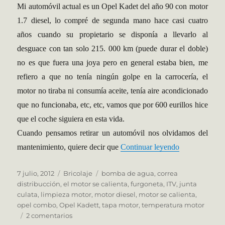
Mi automóvil actual es un Opel Kadet del año 90 con motor
1.7 diesel, lo compré de segunda mano hace casi cuatro
años cuando su propietario se disponía a llevarlo al
desguace con tan solo 215. 000 km (puede durar el doble)
no es que fuera una joya pero en general estaba bien, me
refiero a que no tenía ningún golpe en la carrocería, el
motor no tiraba ni consumía aceite, tenía aire acondicionado
que no funcionaba, etc, etc, vamos que por 600 eurillos hice
que el coche siguiera en esta vida.
Cuando pensamos retirar un automóvil nos olvidamos del
«Historia del
mantenimiento, quiere decir que
Continuar leyendo
Publicado
Categorías
Etiquetas
7 julio, 2012
Bricolaje
bomba de agua
,
correa
el
distribucción
,
el motor se calienta
,
furgoneta
,
ITV
,
junta
culata
,
limpieza motor
,
motor diesel
,
motor se calienta
,
opel combo
,
Opel Kadett
,
tapa motor
,
temperatura motor
en
2 comentarios