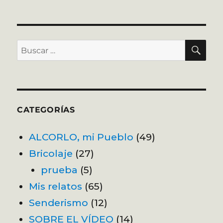
Historia
del
Opel
Combo
BU
Buscar
por:
CATEGORÍAS
ALCORLO, mi Pueblo
(49)
Bricolaje
(27)
prueba
(5)
Mis relatos
(65)
Senderismo
(12)
SOBRE EL VÍDEO
(14)