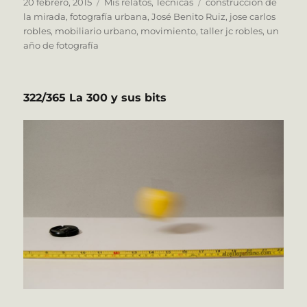
Publicado
Categorías
Etiquetas
20 febrero, 2015
Mis relatos
,
Técnicas
construcción de
el
la mirada
,
fotografía urbana
,
José Benito Ruiz
,
jose carlos
robles
,
mobiliario urbano
,
movimiento
,
taller jc robles
,
un
año de fotografía
322/365 La 300 y sus bits