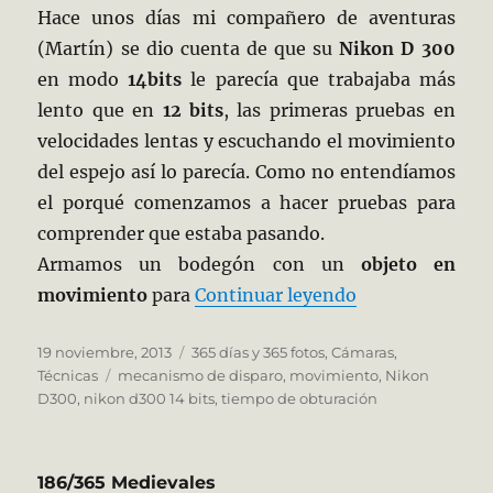
Hace unos días mi compañero de aventuras
(Martín) se dio cuenta de que su
Nikon D 300
en modo
14bits
le parecía que trabajaba más
lento que en
12 bits
, las primeras pruebas en
velocidades lentas y escuchando el movimiento
del espejo así lo parecía. Como no entendíamos
el porqué comenzamos a hacer pruebas para
comprender que estaba pasando.
Armamos un bodegón con un
objeto en
«322/365 La 300
movimiento
para
Continuar leyendo
Publicado
Categorías
19 noviembre, 2013
365 días y 365 fotos
,
Cámaras
,
el
Etiquetas
Técnicas
mecanismo de disparo
,
movimiento
,
Nikon
D300
,
nikon d300 14 bits
,
tiempo de obturación
186/365 Medievales