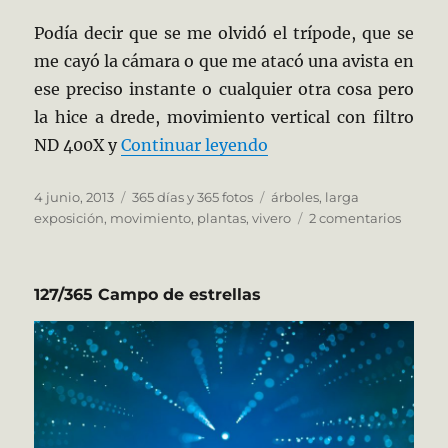
Podía decir que se me olvidó el trípode, que se
me cayó la cámara o que me atacó una avista en
ese preciso instante o cualquier otra cosa pero
la hice a drede, movimiento vertical con filtro
«155/365 El Bosque e
ND 400X y
Continuar leyendo
Publicado
Categorías
Etiquetas
4 junio, 2013
365 días y 365 fotos
árboles
,
larga
el
en
exposición
,
movimiento
,
plantas
,
vivero
2 comentarios
155/365
El
Bosqu
127/365 Campo de estrellas
encant