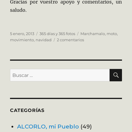
Gracias por vuestro apoyo y comentarios, un
saludo.
Publicado
Categorías
Etiquetas
5 enero, 2013
365 días y 365 fotos
Marchamalo
,
moto
,
el
en
movimiento
,
navidad
2 comentarios
005/365
Picota
BU
Buscar
por:
CATEGORÍAS
ALCORLO, mi Pueblo
(49)