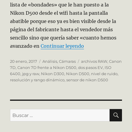
lista de «bondades» que le han puesto a la
Nikon D500 desde el wifi hasta la pantalla
abatible porque eso ya es bien visible desde la
página del fabricante hasta el vendedor más
sencillo sino que quería saber «cuanto hemos
«El sensor de la Ni
avanzado en
Continuar leyendo
Publicado
Categorías
Etiquetas
20 enero, 2017
Análisis
,
Cámaras
archivos RAW
,
Canon
el
7D
,
Canon 7D frente a Nikon D500
,
dos pasos EV
,
ISO
6400
,
jpg y raw
,
Nikon D300
,
Nikon D500
,
nivel de ruido
,
resolución y rango dinámico
,
sensor de nikon D500
BU
Buscar
por: