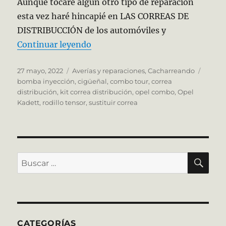
Aunque tocaré algún otro tipo de reparación
esta vez haré hincapié en LAS CORREAS DE
DISTRIBUCCIÓN de los automóviles y
«Correas de distribución, Mitos 
Continuar leyendo
Publicado
Categorías
Etique
27 mayo, 2022
Averías y reparaciones
,
Cacharreando
el
bomba inyección
,
cigüeñal
,
combo tour
,
correa
distribución
,
kit correa distribución
,
opel combo
,
Opel
Kadett
,
rodillo tensor
,
sustituir correa
BU
Buscar
por:
CATEGORÍAS