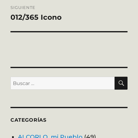
SIGUIENTE
012/365 Icono
Entrada
siguiente:
BU
Buscar
por:
CATEGORÍAS
ALCORLO, mi Pueblo
(49)