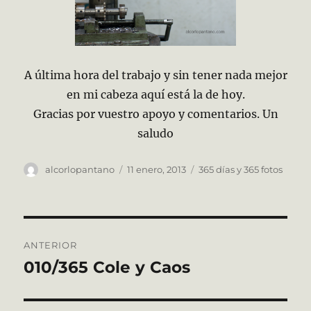
A última hora del trabajo y sin tener nada mejor
en mi cabeza aquí está la de hoy.
Gracias por vuestro apoyo y comentarios. Un
saludo
Autor
Publicado
Categorías
alcorlopantano
11 enero, 2013
365 días y 365 fotos
el
Navegación
ANTERIOR
de
010/365 Cole y Caos
Entrada
anterior:
entradas