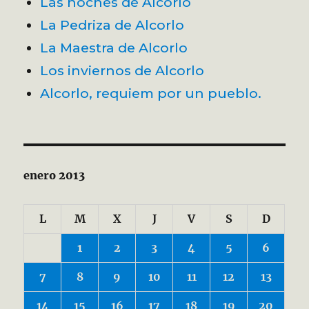
Las noches de Alcorlo
La Pedriza de Alcorlo
La Maestra de Alcorlo
Los inviernos de Alcorlo
Alcorlo, requiem por un pueblo.
enero 2013
L
M
X
J
V
S
D
1
2
3
4
5
6
7
8
9
10
11
12
13
14
15
16
17
18
19
20