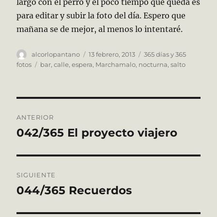
largo con el perro y el poco tiempo que queda es
para editar y subir la foto del día. Espero que
mañana se de mejor, al menos lo intentaré.
Autor
Publicado
Categorías
alcorlopantano
13 febrero, 2013
365 días y 365
el
Etiquetas
fotos
bar
,
calle
,
espera
,
Marchamalo
,
nocturna
,
salto
Navegación
ANTERIOR
de
042/365 El proyecto viajero
Entrada
anterior:
entradas
SIGUIENTE
044/365 Recuerdos
Entrada
siguiente: