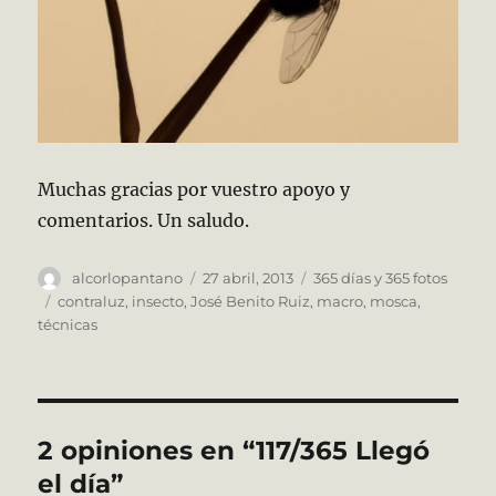
Muchas gracias por vuestro apoyo y
comentarios. Un saludo.
Autor
Publicado
Categorías
alcorlopantano
27 abril, 2013
365 días y 365 fotos
el
Etiquetas
contraluz
,
insecto
,
José Benito Ruiz
,
macro
,
mosca
,
técnicas
2 opiniones en “117/365 Llegó
el día”