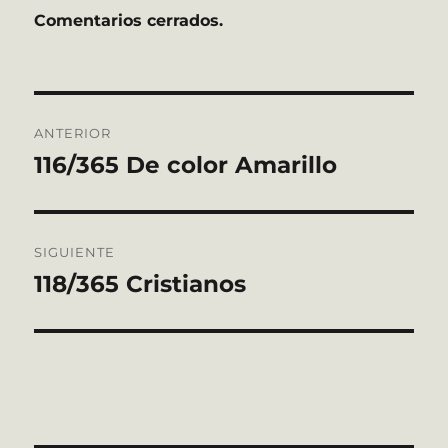
Comentarios cerrados.
Navegación
ANTERIOR
de
116/365 De color Amarillo
Entrada
anterior:
entradas
SIGUIENTE
118/365 Cristianos
Entrada
siguiente: