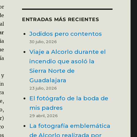
or
de
ENTRADAS MÁS RECIENTES
al
ar
Jodidos pero contentos
ia
30 julio, 2026
ue
Viaje a Alcorlo durante el
ía
incendio que asoló la
Sierra Norte de
 y
Guadalajara
in
23 julio, 2026
ra
El fotógrafo de la boda de
e,
mis padres
o,
29 abril, 2026
r)
La fotografía emblemática
co
de Alcorlo realizada por
os