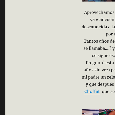
Aprovechamos 
ya «cincuen
desconocida
a l
por 
Tantos años de
se llamaba….? y 
se sigue es
Pregunté esta
años sin ver) p
mi padre un
relo
y que después
Choffat
que seg