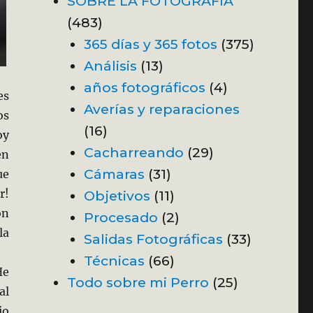
SOBRE LA FOTOGRAFÍA
(483)
365 días y 365 fotos
(375)
Análisis
(13)
años fotográficos
(4)
es
Averías y reparaciones
os
(16)
oy
Cacharreando
(29)
en
Cámaras
(31)
ue
r!
Objetivos
(11)
on
Procesado
(2)
la
Salidas Fotográficas
(33)
Técnicas
(66)
He
Todo sobre mi Perro
(25)
al
io