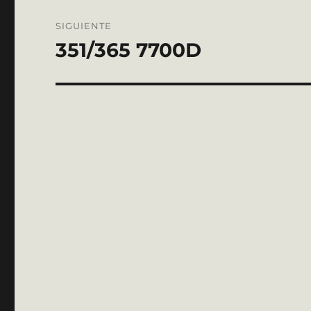
SIGUIENTE
351/365 7700D
Entrada
siguiente: