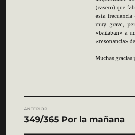
(casero) que fab
esta frecuencia
muy grave, per
«bailaban» a un
«resonancia» de
Muchas gracias 
Navegación
ANTERIOR
de
349/365 Por la mañana
Entrada
anterior:
entradas