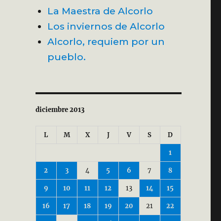
La Maestra de Alcorlo
Los inviernos de Alcorlo
Alcorlo, requiem por un
pueblo.
diciembre 2013
L
M
X
J
V
S
D
1
2
3
4
5
6
7
8
9
10
11
12
13
14
15
16
17
18
19
20
21
22