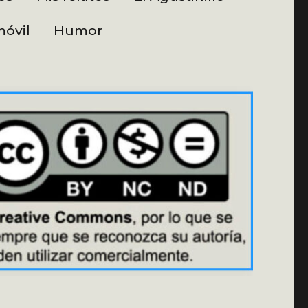
óvil
Humor