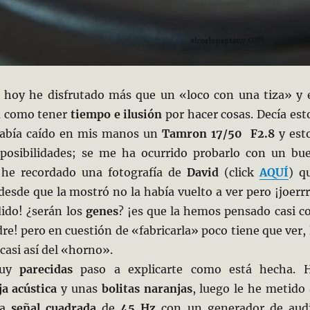
, hoy he disfrutado más que un «loco con una tiza» y 
a como tener
tiempo e ilusión
por hacer cosas. Decía est
había caído en mis manos un
Tamron 17/50 F2.8
y est
posibilidades; se me ha ocurrido probarlo con un bu
 he recordado una fotografía de
David
(click
AQUÍ
) q
esde que la mostró no la había vuelto a ver pero ¡joerrr
ido! ¿serán los
genes
? ¡es que la hemos pensado casi
c
e! pero en cuestión de «fabricarla» poco tiene que ver, 
 casi así del «horno».
muy
parecidas
paso a explicarte como está hecha. 
ja acústica
y unas
bolitas naranjas
, luego le he metido 
na
señal cuadrada
de
45 Hz
con un generador de aud