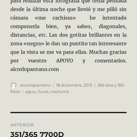
para realizar esta fotografía que tenía pensada
desde la última noche que llovió y me pilló sin
cámara «me cachisss» he intentado
componerla bien, ya sabes, diagonales,
distancias, etc. Las dos gotitas brillantes en la
zona «negra» le dan un puntito tan interesante
que la vista se me va para ellas. Muchas gracias
por vuestro APOYO y comentarios.
alcorlopantano.com
Autor
Publicado
Categorías
alcorlopantano
18 diciembre, 2013
365 días y 365
el
Etiquetas
fotos
agua
,
lluvia
,
nocturna
Navegación
ANTERIOR
de
351/365 7700D
Entrada