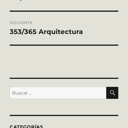
anterior:
entradas
SIGUIENTE
353/365 Arquitectura
Entrada
siguiente:
BU
Buscar
por:
CATEGORÍAS