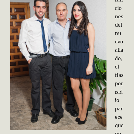
cio
nes
del
nu
evo
alia
do,
el
flas
por
rad
io
par
ece
que
no