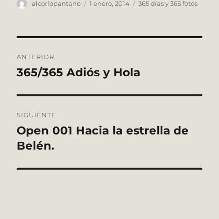
Autor
Publicado
Categorías
alcorlopantano
1 enero, 2014
365 días y 365 fotos
el
Navegación
ANTERIOR
de
365/365 Adiós y Hola
Entrada
anterior:
entradas
SIGUIENTE
Open 001 Hacia la estrella de
Entrada
siguiente:
Belén.