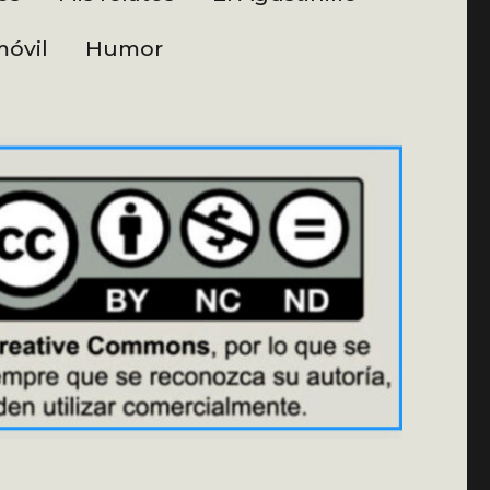
óvil
Humor