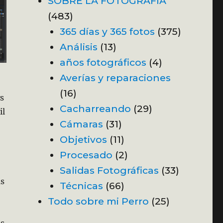
SOBRE LA FOTOGRAFÍA
(483)
365 días y 365 fotos
(375)
Análisis
(13)
años fotográficos
(4)
Averías y reparaciones
(16)
s
Cacharreando
(29)
il
Cámaras
(31)
Objetivos
(11)
Procesado
(2)
Salidas Fotográficas
(33)
as
Técnicas
(66)
Todo sobre mi Perro
(25)
os