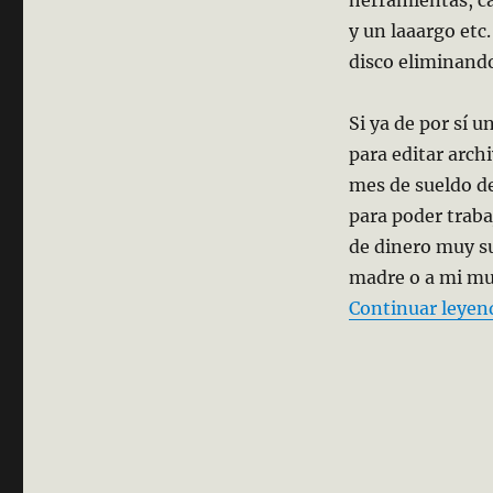
y un laaargo et
disco eliminand
Si ya de por sí 
para editar arch
mes de sueldo d
para poder trab
de dinero muy sup
madre o a mi muj
Continuar leyen