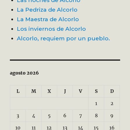
Las noches de Alcorlo
La Pedriza de Alcorlo
La Maestra de Alcorlo
Los inviernos de Alcorlo
Alcorlo, requiem por un pueblo.
agosto 2026
L
M
X
J
V
S
D
1
2
3
4
5
6
7
8
9
10
11
12
13
14
15
16