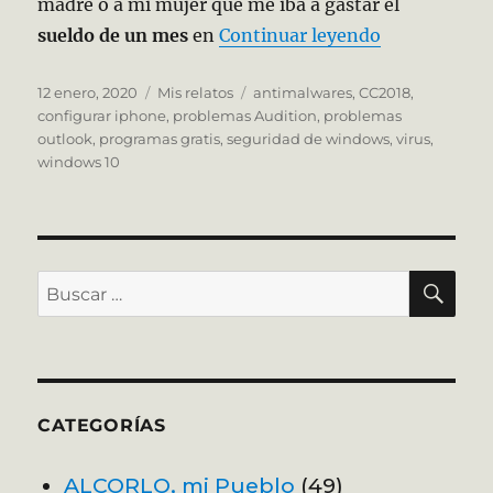
madre o a mi mujer que me iba a gastar el
«Windows 10 
sueldo de un mes
en
Continuar leyendo
Publicado
Categorías
Etiquetas
12 enero, 2020
Mis relatos
antimalwares
,
CC2018
,
el
configurar iphone
,
problemas Audition
,
problemas
outlook
,
programas gratis
,
seguridad de windows
,
virus
,
windows 10
BU
Buscar
por:
CATEGORÍAS
ALCORLO, mi Pueblo
(49)